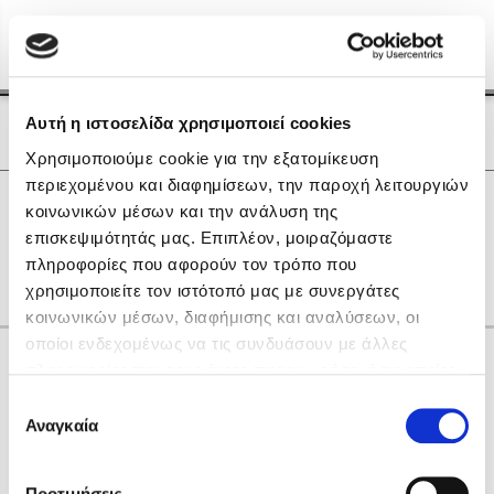
Menu
(0)
Κλείσιμο
Αρχική
|
Οι Συγγραφείς μας
Αυτή η ιστοσελίδα χρησιμοποιεί cookies
Οι Συγγραφείς μας
Χρησιμοποιούμε cookie για την εξατομίκευση
περιεχομένου και διαφημίσεων, την παροχή λειτουργιών
Δημοφιλή Βιβλία
0
Αποτελέσματα
κοινωνικών μέσων και την ανάλυση της
Lidia Branković
επισκεψιμότητάς μας. Επιπλέον, μοιραζόμαστε
A
X
Η
Θ
Κ
Ξ
Ο
πληροφορίες που αφορούν τον τρόπο που
Το ξενοδοχείο των συναισθημάτων
χρησιμοποιείτε τον ιστότοπό μας με συνεργάτες
κοινωνικών μέσων, διαφήμισης και αναλύσεων, οι
οποίοι ενδεχομένως να τις συνδυάσουν με άλλες
Κάνε δώρα στους αγαπημένους σου
πληροφορίες που τους έχετε παραχωρήσει ή τις οποίες
έχουν συλλέξει σε σχέση με την από μέρους σας χρήση
Επιλογή
των υπηρεσιών τους. Αν συνεχίσετε να χρησιμοποιείτε
Αναγκαία
Χάρης Πολίτης
συγκατάθεσης
την ιστοσελίδα μας, συναινείτε στη χρήση των cookies
Καθρέφτης
μας.
ΔΩΡΟΚΑΡΤΑ ΔΙΟΠΤΡΑ
Προτιμήσεις