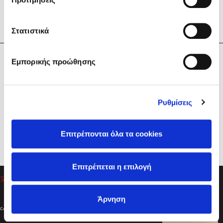
Στατιστικά
Η Εταιρεία
Εμπορικής προώθησης
Sebastian Fitzek
Υπηρεσίες
Playlist
Βοήθεια
Ρυθμίσεις
Επικοινωνία
Ακολουθήστε μας
Επιτρέπονται όλα τα cookies
Στέφανος Ξενάκης
Επιτρέπεται η επιλογή
Το λεξικό της ζωής σου
Άρνηση
Created by
Powered by
Copyright © 2026
dioptra.gr
Φίλτρα