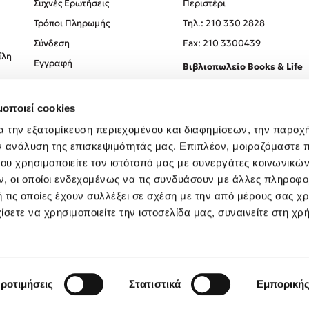
Συχνές Ερωτήσεις
Περιστέρι
Τρόποι Πληρωμής
Tηλ.: 210 330 2828
Σύνδεση
Fax: 210 3300439
ίλη
Εγγραφή
Βιβλιοπωλείο Books & Life
Σόλωνος 93-95, 106 78, Αθήν
μοποιεί cookies
Τηλ.:
210 330 0774
α την εξατομίκευση περιεχομένου και διαφημίσεων, την παροχ
ν ανάλυση της επισκεψιμότητάς μας. Επιπλέον, μοιραζόμαστε 
ου χρησιμοποιείτε τον ιστότοπό μας με συνεργάτες κοινωνικώ
, οι οποίοι ενδεχομένως να τις συνδυάσουν με άλλες πληροφο
 τις οποίες έχουν συλλέξει σε σχέση με την από μέρους σας χ
ίσετε να χρησιμοποιείτε την ιστοσελίδα μας, συναινείτε στη χρ
Created by
Powered by
Copyright © 2026
dioptra.gr
ροτιμήσεις
Στατιστικά
Εμπορική