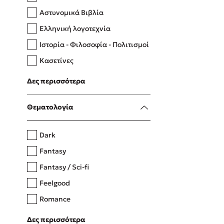
Αστυνομικά Βιβλία
Ελληνική λογοτεχνία
Δανάη Δεληγεώργη
Ιστορία - Φιλοσοφία - Πολιτισμοί
Πάνω, κάτω, μπροστά, πίσω
Κασετίνες
Λευκώματα - Έγχρωμοι οδηγοί
Δες περισσότερα
Μαγειρική
Mel Robbins
Θεματολογία
Η μέθοδος Αφήστε τους
Dark
Fantasy
Fantasy / Sci-fi
Feelgood
Romance
Upmarket
Δες περισσότερα