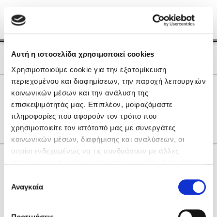
Menu
(0)
Κλείσιμο
Αρχική
|
Οι Συγγραφείς μας
Αυτή η ιστοσελίδα χρησιμοποιεί cookies
Οι Συγγραφείς μας
Χρησιμοποιούμε cookie για την εξατομίκευση
περιεχομένου και διαφημίσεων, την παροχή λειτουργιών
Δημοφιλή Βιβλία
0
Αποτελέσματα
κοινωνικών μέσων και την ανάλυση της
Lidia Branković
επισκεψιμότητάς μας. Επιπλέον, μοιραζόμαστε
B
C
Ε
Θ
Κ
Ο
Τ
Υ
Χ
πληροφορίες που αφορούν τον τρόπο που
Το ξενοδοχείο των συναισθημάτων
χρησιμοποιείτε τον ιστότοπό μας με συνεργάτες
κοινωνικών μέσων, διαφήμισης και αναλύσεων, οι
οποίοι ενδεχομένως να τις συνδυάσουν με άλλες
Κάνε δώρα στους αγαπημένους σου
πληροφορίες που τους έχετε παραχωρήσει ή τις οποίες
έχουν συλλέξει σε σχέση με την από μέρους σας χρήση
Επιλογή
των υπηρεσιών τους. Αν συνεχίσετε να χρησιμοποιείτε
Αναγκαία
Χάρης Πολίτης
συγκατάθεσης
την ιστοσελίδα μας, συναινείτε στη χρήση των cookies
Καθρέφτης
μας.
ΔΩΡΟΚΑΡΤΑ ΔΙΟΠΤΡΑ
Προτιμήσεις