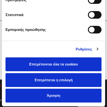
Στατιστικά
Η Εταιρεία
Εμπορικής προώθησης
Sebastian Fitzek
Υπηρεσίες
Playlist
Βοήθεια
Ρυθμίσεις
Επικοινωνία
Ακολουθήστε μας
Επιτρέπονται όλα τα cookies
Στέφανος Ξενάκης
Επιτρέπεται η επιλογή
Το λεξικό της ζωής σου
Άρνηση
Created by
Powered by
Copyright © 2026
dioptra.gr
Φίλτρα