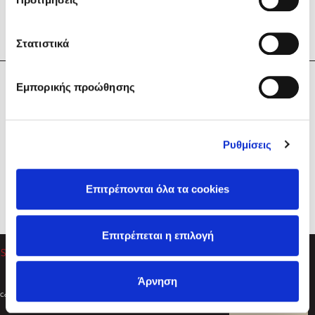
Στατιστικά
Η Εταιρεία
Εμπορικής προώθησης
Sebastian Fitzek
Υπηρεσίες
Playlist
Βοήθεια
Ρυθμίσεις
Επικοινωνία
Ακολουθήστε μας
Επιτρέπονται όλα τα cookies
Στέφανος Ξενάκης
Επιτρέπεται η επιλογή
Το λεξικό της ζωής σου
Άρνηση
Created by
Powered by
Copyright © 2026
dioptra.gr
Φίλτρα