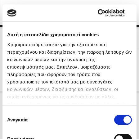
Menu
(0)
Κλείσιμο
Αρχική
|
Οι Συγγραφείς μας
Αυτή η ιστοσελίδα χρησιμοποιεί cookies
Οι Συγγραφείς μας
Χρησιμοποιούμε cookie για την εξατομίκευση
περιεχομένου και διαφημίσεων, την παροχή λειτουργιών
Δημοφιλή Βιβλία
0
Αποτελέσματα
κοινωνικών μέσων και την ανάλυση της
Lidia Branković
επισκεψιμότητάς μας. Επιπλέον, μοιραζόμαστε
B
C
D
K
R
Γ
Δ
Ε
Η
Θ
Ο
πληροφορίες που αφορούν τον τρόπο που
Το ξενοδοχείο των συναισθημάτων
χρησιμοποιείτε τον ιστότοπό μας με συνεργάτες
κοινωνικών μέσων, διαφήμισης και αναλύσεων, οι
οποίοι ενδεχομένως να τις συνδυάσουν με άλλες
Κάνε δώρα στους αγαπημένους σου
πληροφορίες που τους έχετε παραχωρήσει ή τις οποίες
έχουν συλλέξει σε σχέση με την από μέρους σας χρήση
Επιλογή
των υπηρεσιών τους. Αν συνεχίσετε να χρησιμοποιείτε
Αναγκαία
Χάρης Πολίτης
συγκατάθεσης
την ιστοσελίδα μας, συναινείτε στη χρήση των cookies
Καθρέφτης
μας.
ΔΩΡΟΚΑΡΤΑ ΔΙΟΠΤΡΑ
Προτιμήσεις