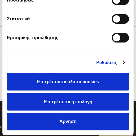
Στατιστικά
Η Εταιρεία
Εμπορικής προώθησης
Sebastian Fitzek
Υπηρεσίες
Playlist
Βοήθεια
Ρυθμίσεις
Επικοινωνία
Ακολουθήστε μας
Επιτρέπονται όλα τα cookies
Στέφανος Ξενάκης
Επιτρέπεται η επιλογή
Το λεξικό της ζωής σου
Άρνηση
Created by
Powered by
Copyright © 2026
dioptra.gr
Φίλτρα