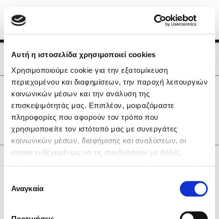
Menu
(0)
Κλείσιμο
Αρχική
|
Οι Συγγραφείς μας
Αυτή η ιστοσελίδα χρησιμοποιεί cookies
Οι Συγγραφείς μας
Χρησιμοποιούμε cookie για την εξατομίκευση
περιεχομένου και διαφημίσεων, την παροχή λειτουργιών
Δημοφιλή Βιβλία
0
Αποτελέσματα
κοινωνικών μέσων και την ανάλυση της
Lidia Branković
επισκεψιμότητάς μας. Επιπλέον, μοιραζόμαστε
B
C
D
R
Z
Γ
Δ
Ε
Η
Θ
Ο
πληροφορίες που αφορούν τον τρόπο που
Το ξενοδοχείο των συναισθημάτων
χρησιμοποιείτε τον ιστότοπό μας με συνεργάτες
κοινωνικών μέσων, διαφήμισης και αναλύσεων, οι
οποίοι ενδεχομένως να τις συνδυάσουν με άλλες
Κάνε δώρα στους αγαπημένους σου
πληροφορίες που τους έχετε παραχωρήσει ή τις οποίες
έχουν συλλέξει σε σχέση με την από μέρους σας χρήση
Επιλογή
των υπηρεσιών τους. Αν συνεχίσετε να χρησιμοποιείτε
Αναγκαία
Χάρης Πολίτης
συγκατάθεσης
την ιστοσελίδα μας, συναινείτε στη χρήση των cookies
Καθρέφτης
μας.
ΔΩΡΟΚΑΡΤΑ ΔΙΟΠΤΡΑ
Προτιμήσεις