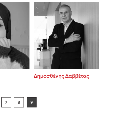
Δημοσθένης Δαββέτας
7
8
9