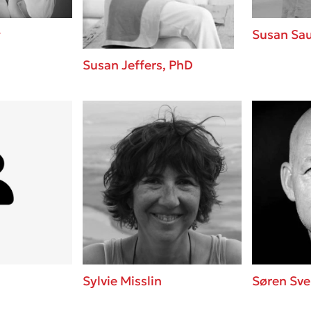
g
Susan Sa
Susan Jeffers, PhD
Sylvie Misslin
Søren Sve