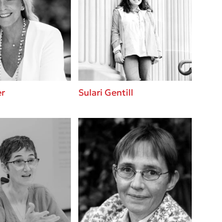
 BBQ pizza
βάσεις σε
νάγκη μας για
ση με τη
er
Sulari Gentill
; Κάνε το
η σου!