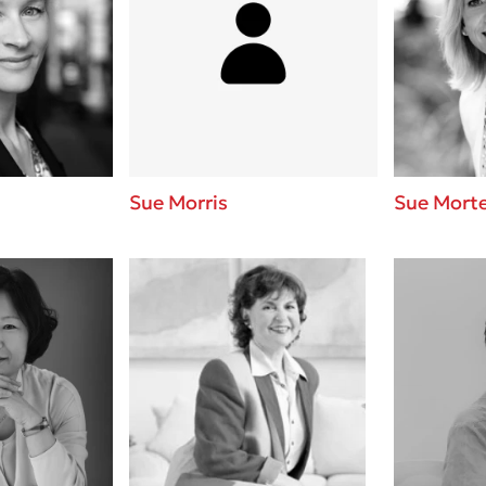
ros
Εύκολη συνταγή για chicken
από τον Άκη Πετρετζίκη!
i
3 βιβλία που μπορείς να δια
οδημητροπούλου
μια μέρα!
Διακοπές με τα παιδιά: Η α
d
παύση σε μετωπική σύγκρου
δική τους για εκτόνωση
ld
Sue Morris
Sue Mort
Πάνω, κάτω, μπροστά, πίσω
 Baccalario
τεστ και ανακάλυψε την τάσ
αχήμ