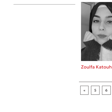
Young Adult
Zoulfa Katouh
«
5
6