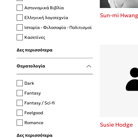
Αστυνομικά Βιβλία
Sun-mi Hwan
Ελληνική λογοτεχνία
Δανάη Δεληγεώργη
Ιστορία - Φιλοσοφία - Πολιτισμοί
Πάνω, κάτω, μπροστά, πίσω
Κασετίνες
Λευκώματα - Έγχρωμοι οδηγοί
Δες περισσότερα
Μαγειρική
Mel Robbins
Θεματολογία
Η μέθοδος Αφήστε τους
Dark
Fantasy
Fantasy / Sci-fi
Feelgood
Romance
Susie Hodge
Upmarket
Δες περισσότερα