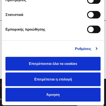
Στατιστικά
Η Εταιρεία
Εμπορικής προώθησης
Sebastian Fitzek
Υπηρεσίες
Playlist
Βοήθεια
Ρυθμίσεις
Επικοινωνία
Ακολουθήστε μας
Επιτρέπονται όλα τα cookies
Στέφανος Ξενάκης
Επιτρέπεται η επιλογή
Το λεξικό της ζωής σου
Άρνηση
Created by
Powered by
Copyright © 2026
dioptra.gr
Φίλτρα