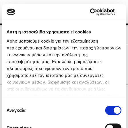
Menu
(0)
Κλείσιμο
Αρχική
|
Οι Συγγραφείς μας
Αυτή η ιστοσελίδα χρησιμοποιεί cookies
Οι Συγγραφείς μας
Χρησιμοποιούμε cookie για την εξατομίκευση
περιεχομένου και διαφημίσεων, την παροχή λειτουργιών
Δημοφιλή Βιβλία
0
Αποτελέσματα
κοινωνικών μέσων και την ανάλυση της
Lidia Branković
επισκεψιμότητάς μας. Επιπλέον, μοιραζόμαστε
B
D
L
Δ
Ξ
Ο
Σ
Χ
πληροφορίες που αφορούν τον τρόπο που
Το ξενοδοχείο των συναισθημάτων
χρησιμοποιείτε τον ιστότοπό μας με συνεργάτες
κοινωνικών μέσων, διαφήμισης και αναλύσεων, οι
οποίοι ενδεχομένως να τις συνδυάσουν με άλλες
Κάνε δώρα στους αγαπημένους σου
πληροφορίες που τους έχετε παραχωρήσει ή τις οποίες
έχουν συλλέξει σε σχέση με την από μέρους σας χρήση
Επιλογή
των υπηρεσιών τους. Αν συνεχίσετε να χρησιμοποιείτε
Αναγκαία
Χάρης Πολίτης
συγκατάθεσης
την ιστοσελίδα μας, συναινείτε στη χρήση των cookies
Καθρέφτης
μας.
ΔΩΡΟΚΑΡΤΑ ΔΙΟΠΤΡΑ
Προτιμήσεις