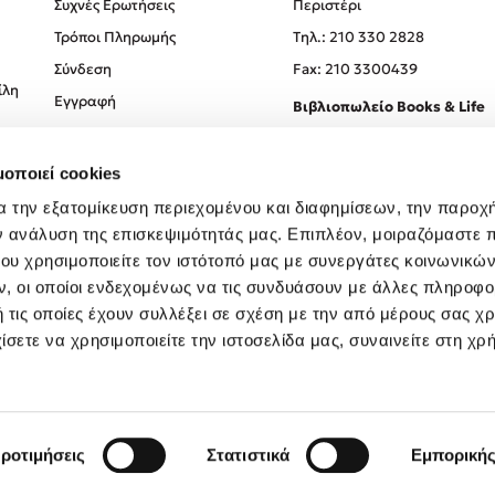
Συχνές Ερωτήσεις
Περιστέρι
Τρόποι Πληρωμής
Tηλ.: 210 330 2828
Σύνδεση
Fax: 210 3300439
ίλη
Εγγραφή
Βιβλιοπωλείο Books & Life
Σόλωνος 93-95, 106 78, Αθήν
μοποιεί cookies
Τηλ.:
210 330 0774
α την εξατομίκευση περιεχομένου και διαφημίσεων, την παροχ
ν ανάλυση της επισκεψιμότητάς μας. Επιπλέον, μοιραζόμαστε 
ου χρησιμοποιείτε τον ιστότοπό μας με συνεργάτες κοινωνικώ
, οι οποίοι ενδεχομένως να τις συνδυάσουν με άλλες πληροφο
 τις οποίες έχουν συλλέξει σε σχέση με την από μέρους σας χ
ίσετε να χρησιμοποιείτε την ιστοσελίδα μας, συναινείτε στη χρ
Created by
Powered by
Copyright © 2026
dioptra.gr
ροτιμήσεις
Στατιστικά
Εμπορική