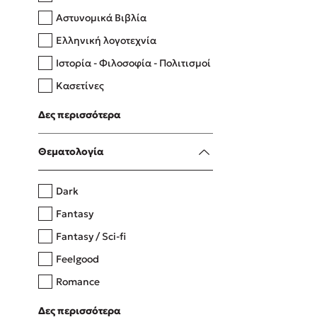
Αστυνομικά Βιβλία
Ελληνική λογοτεχνία
Δανάη Δεληγεώργη
Ιστορία - Φιλοσοφία - Πολιτισμοί
Πάνω, κάτω, μπροστά, πίσω
Κασετίνες
Λευκώματα - Έγχρωμοι οδηγοί
Δες περισσότερα
Μαγειρική
Mel Robbins
Θεματολογία
Η μέθοδος Αφήστε τους
Dark
Fantasy
Fantasy / Sci-fi
Feelgood
Romance
Upmarket
Δες περισσότερα