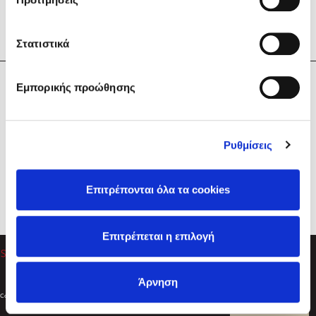
Στατιστικά
Η Εταιρεία
Εμπορικής προώθησης
Sebastian Fitzek
Υπηρεσίες
Playlist
Βοήθεια
Ρυθμίσεις
Επικοινωνία
Ακολουθήστε μας
Επιτρέπονται όλα τα cookies
Στέφανος Ξενάκης
Επιτρέπεται η επιλογή
Το λεξικό της ζωής σου
Άρνηση
Created by
Powered by
Copyright © 2026
dioptra.gr
Φίλτρα