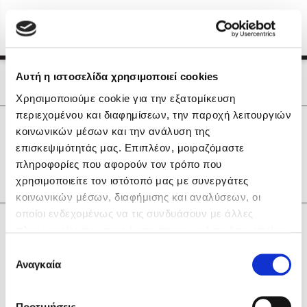
Menu
(0)
Κλείσιμο
Αρχική
|
Οι Συγγραφείς μας
Αυτή η ιστοσελίδα χρησιμοποιεί cookies
Οι Συγγραφείς μας
Χρησιμοποιούμε cookie για την εξατομίκευση
περιεχομένου και διαφημίσεων, την παροχή λειτουργιών
Δημοφιλή Βιβλία
0
Αποτελέσματα
κοινωνικών μέσων και την ανάλυση της
Lidia Branković
επισκεψιμότητάς μας. Επιπλέον, μοιραζόμαστε
B
D
Q
W
Θ
Ξ
Ο
Σ
Χ
πληροφορίες που αφορούν τον τρόπο που
Το ξενοδοχείο των συναισθημάτων
χρησιμοποιείτε τον ιστότοπό μας με συνεργάτες
κοινωνικών μέσων, διαφήμισης και αναλύσεων, οι
οποίοι ενδεχομένως να τις συνδυάσουν με άλλες
Κάνε δώρα στους αγαπημένους σου
πληροφορίες που τους έχετε παραχωρήσει ή τις οποίες
έχουν συλλέξει σε σχέση με την από μέρους σας χρήση
Επιλογή
των υπηρεσιών τους. Αν συνεχίσετε να χρησιμοποιείτε
Αναγκαία
Χάρης Πολίτης
συγκατάθεσης
την ιστοσελίδα μας, συναινείτε στη χρήση των cookies
Καθρέφτης
μας.
ΔΩΡΟΚΑΡΤΑ ΔΙΟΠΤΡΑ
Προτιμήσεις