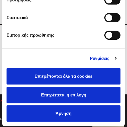
Στατιστικά
Η Εταιρεία
Εμπορικής προώθησης
Sebastian Fitzek
Υπηρεσίες
Playlist
Βοήθεια
Ρυθμίσεις
Επικοινωνία
Ακολουθήστε μας
Επιτρέπονται όλα τα cookies
Στέφανος Ξενάκης
Επιτρέπεται η επιλογή
Το λεξικό της ζωής σου
Άρνηση
Created by
Powered by
Copyright © 2026
dioptra.gr
Φίλτρα