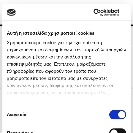
Menu
(0)
Κλείσιμο
Αρχική
|
Οι Συγγραφείς μας
Αυτή η ιστοσελίδα χρησιμοποιεί cookies
Οι Συγγραφείς μας
Χρησιμοποιούμε cookie για την εξατομίκευση
περιεχομένου και διαφημίσεων, την παροχή λειτουργιών
Δημοφιλή Βιβλία
0
Αποτελέσματα
κοινωνικών μέσων και την ανάλυση της
Lidia Branković
επισκεψιμότητάς μας. Επιπλέον, μοιραζόμαστε
B
F
Q
Δ
Θ
Ο
Υ
Χ
πληροφορίες που αφορούν τον τρόπο που
Το ξενοδοχείο των συναισθημάτων
χρησιμοποιείτε τον ιστότοπό μας με συνεργάτες
κοινωνικών μέσων, διαφήμισης και αναλύσεων, οι
οποίοι ενδεχομένως να τις συνδυάσουν με άλλες
Κάνε δώρα στους αγαπημένους σου
πληροφορίες που τους έχετε παραχωρήσει ή τις οποίες
έχουν συλλέξει σε σχέση με την από μέρους σας χρήση
Επιλογή
των υπηρεσιών τους. Αν συνεχίσετε να χρησιμοποιείτε
Αναγκαία
Χάρης Πολίτης
συγκατάθεσης
την ιστοσελίδα μας, συναινείτε στη χρήση των cookies
Καθρέφτης
μας.
ΔΩΡΟΚΑΡΤΑ ΔΙΟΠΤΡΑ
Προτιμήσεις