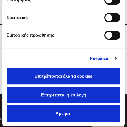
Στατιστικά
Η Εταιρεία
Εμπορικής προώθησης
Sebastian Fitzek
Υπηρεσίες
Playlist
Βοήθεια
Ρυθμίσεις
Επικοινωνία
Ακολουθήστε μας
Επιτρέπονται όλα τα cookies
Στέφανος Ξενάκης
Επιτρέπεται η επιλογή
Το λεξικό της ζωής σου
Άρνηση
Created by
Powered by
Copyright © 2026
dioptra.gr
Φίλτρα