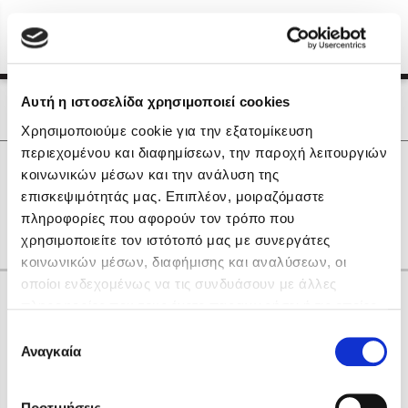
Menu
(0)
Κλείσιμο
Αρχική
|
Οι Συγγραφείς μας
Αυτή η ιστοσελίδα χρησιμοποιεί cookies
Οι Συγγραφείς μας
Χρησιμοποιούμε cookie για την εξατομίκευση
περιεχομένου και διαφημίσεων, την παροχή λειτουργιών
Δημοφιλή Βιβλία
0
Αποτελέσματα
κοινωνικών μέσων και την ανάλυση της
Lidia Branković
επισκεψιμότητάς μας. Επιπλέον, μοιραζόμαστε
B
H
K
R
Y
Α
Θ
Ο
Τ
πληροφορίες που αφορούν τον τρόπο που
Το ξενοδοχείο των συναισθημάτων
χρησιμοποιείτε τον ιστότοπό μας με συνεργάτες
κοινωνικών μέσων, διαφήμισης και αναλύσεων, οι
οποίοι ενδεχομένως να τις συνδυάσουν με άλλες
Κάνε δώρα στους αγαπημένους σου
πληροφορίες που τους έχετε παραχωρήσει ή τις οποίες
έχουν συλλέξει σε σχέση με την από μέρους σας χρήση
Επιλογή
των υπηρεσιών τους. Αν συνεχίσετε να χρησιμοποιείτε
Αναγκαία
Χάρης Πολίτης
συγκατάθεσης
την ιστοσελίδα μας, συναινείτε στη χρήση των cookies
Καθρέφτης
μας.
ΔΩΡΟΚΑΡΤΑ ΔΙΟΠΤΡΑ
Προτιμήσεις