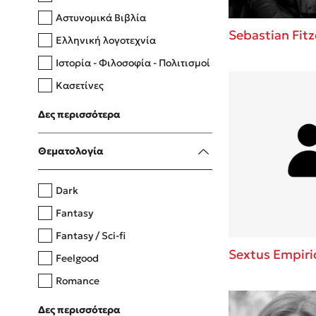
Αστυνομικά Βιβλία
Sebastian Fitz
Ελληνική λογοτεχνία
Δανάη Δεληγεώργη
Ιστορία - Φιλοσοφία - Πολιτισμοί
Πάνω, κάτω, μπροστά, πίσω
Κασετίνες
Λευκώματα - Έγχρωμοι οδηγοί
Δες περισσότερα
Μαγειρική
Mel Robbins
Θεματολογία
Η μέθοδος Αφήστε τους
Dark
Fantasy
Fantasy / Sci-fi
Sextus Empiri
Feelgood
Romance
Upmarket
Δες περισσότερα