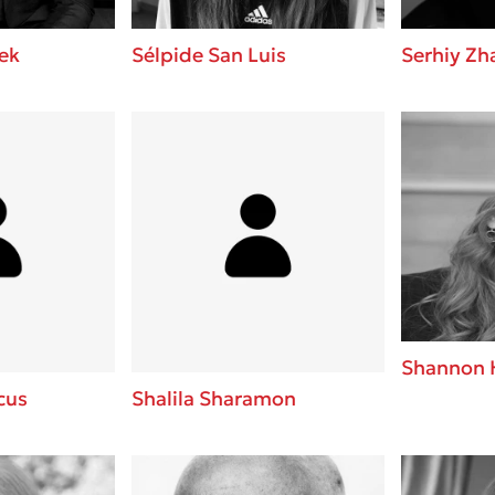
ek
Sélpide San Luis
Serhiy Zh
Shannon 
cus
Shalila Sharamon