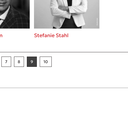
m
Stefanie Stahl
7
8
9
10