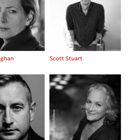
βάσεις σε
 BBQ pizza
νάγκη μας για
ση με τη
ughan
Scott Stuart
; Κάνε το
η σου!