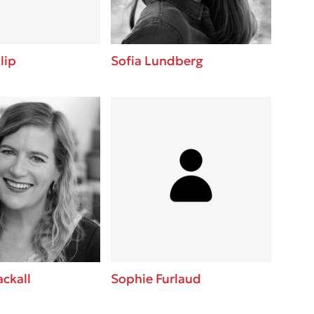
lip
Sofia Lundberg
ackall
Sophie Furlaud