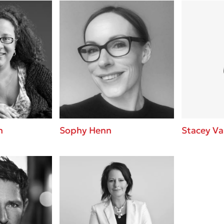
h
Sophy Henn
Stacey V