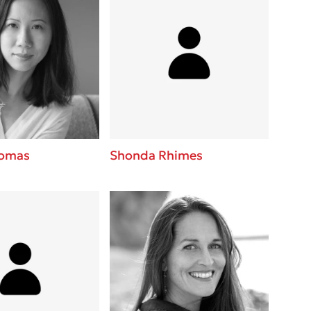
homas
Shonda Rhimes