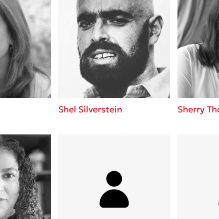
Shel Silverstein
Sherry T