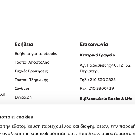
Βοήθεια
Επικοινωνία
Βοήθεια για τα ebooks
Κεντρικά Γραφεία
Τρόποι Αποστολής
Αγ. Παρασκευής 40, 121 32,
Συχνές Ερωτήσεις
Περιστέρι
Τρόποι Πληρωμής
Tηλ.: 210 330 2828
Σύνδεση
Fax: 210 3300439
ίλη
Εγγραφή
Βιβλιοπωλείο Books & Life
Σόλωνος 93-95, 106 78, Αθήν
μοποιεί cookies
Τηλ.:
210 330 0774
α την εξατομίκευση περιεχομένου και διαφημίσεων, την παροχ
ν ανάλυση της επισκεψιμότητάς μας. Επιπλέον, μοιραζόμαστε 