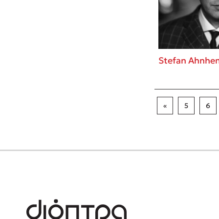
Stefan Ahnhe
«
5
6