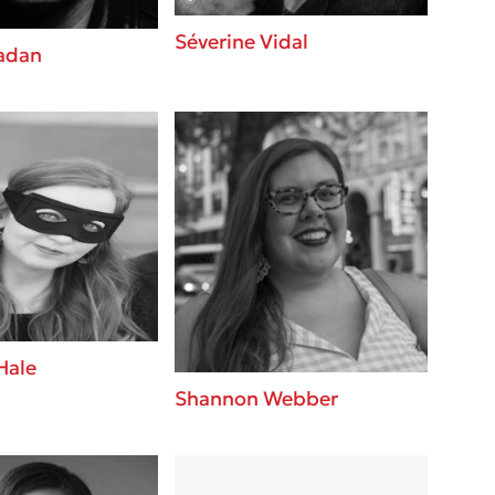
Séverine Vidal
adan
Hale
Shannon Webber