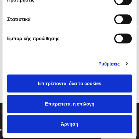
Στατιστικά
Η Εταιρεία
Εμπορικής προώθησης
Sebastian Fitzek
Υπηρεσίες
Playlist
Βοήθεια
Ρυθμίσεις
Επικοινωνία
Ακολουθήστε μας
Επιτρέπονται όλα τα cookies
Στέφανος Ξενάκης
Επιτρέπεται η επιλογή
Το λεξικό της ζωής σου
Άρνηση
Created by
Powered by
Copyright © 2026
dioptra.gr
Φίλτρα