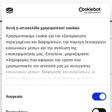
Menu
(0)
Κλείσιμο
Αρχική
|
Οι Συγγραφείς μας
Αυτή η ιστοσελίδα χρησιμοποιεί cookies
Οι Συγγραφείς μας
Χρησιμοποιούμε cookie για την εξατομίκευση
περιεχομένου και διαφημίσεων, την παροχή λειτουργιών
Δημοφιλή Βιβλία
0
Αποτελέσματα
κοινωνικών μέσων και την ανάλυση της
Lidia Branković
επισκεψιμότητάς μας. Επιπλέον, μοιραζόμαστε
B
L
O
Θ
Ο
πληροφορίες που αφορούν τον τρόπο που
Το ξενοδοχείο των συναισθημάτων
χρησιμοποιείτε τον ιστότοπό μας με συνεργάτες
κοινωνικών μέσων, διαφήμισης και αναλύσεων, οι
οποίοι ενδεχομένως να τις συνδυάσουν με άλλες
Κάνε δώρα στους αγαπημένους σου
πληροφορίες που τους έχετε παραχωρήσει ή τις οποίες
έχουν συλλέξει σε σχέση με την από μέρους σας χρήση
Επιλογή
των υπηρεσιών τους. Αν συνεχίσετε να χρησιμοποιείτε
Αναγκαία
Χάρης Πολίτης
συγκατάθεσης
την ιστοσελίδα μας, συναινείτε στη χρήση των cookies
Καθρέφτης
μας.
ΔΩΡΟΚΑΡΤΑ ΔΙΟΠΤΡΑ
Προτιμήσεις