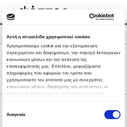
Menu
(0)
Κλείσιμο
Αρχική
|
Οι Συγγραφείς μας
Οι Συγγραφείς μας
Αυτή η ιστοσελίδα χρησιμοποιεί cookies
Χρησιμοποιούμε cookie για την εξατομίκευση
Δημοφιλή Βιβλία
0
Αποτελέσματα
περιεχομένου και διαφημίσεων, την παροχή λειτουργιών
Lidia Branković
κοινωνικών μέσων και την ανάλυση της
B
L
R
T
Ζ
Θ
Λ
Ξ
Ο
Ρ
Σ
επισκεψιμότητάς μας. Επιπλέον, μοιραζόμαστε
Το ξενοδοχείο των συναισθημάτων
Τ
Υ
πληροφορίες που αφορούν τον τρόπο που
χρησιμοποιείτε τον ιστότοπό μας με συνεργάτες
κοινωνικών μέσων, διαφήμισης και αναλύσεων, οι
οποίοι ενδεχομένως να τις συνδυάσουν με άλλες
πληροφορίες που τους έχετε παραχωρήσει ή τις οποίες
Κάνε δώρα στους αγαπημένους σου
έχουν συλλέξει σε σχέση με την από μέρους σας χρήση
Επιλογή
Χάρης Πολίτης
των υπηρεσιών τους. Αν συνεχίσετε να χρησιμοποιείτε
Αναγκαία
συγκατάθεσης
την ιστοσελίδα μας, συναινείτε στη χρήση των cookies
Καθρέφτης