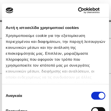
Menu
(0)
Κλείσιμο
Αρχική
|
Οι Συγγραφείς μας
Αυτή η ιστοσελίδα χρησιμοποιεί cookies
Οι Συγγραφείς μας
Χρησιμοποιούμε cookie για την εξατομίκευση
περιεχομένου και διαφημίσεων, την παροχή λειτουργιών
Δημοφιλή Βιβλία
0
Αποτελέσματα
κοινωνικών μέσων και την ανάλυση της
Lidia Branković
επισκεψιμότητάς μας. Επιπλέον, μοιραζόμαστε
B
M
Q
U
Y
Α
Θ
Ο
Χ
πληροφορίες που αφορούν τον τρόπο που
Το ξενοδοχείο των συναισθημάτων
χρησιμοποιείτε τον ιστότοπό μας με συνεργάτες
κοινωνικών μέσων, διαφήμισης και αναλύσεων, οι
οποίοι ενδεχομένως να τις συνδυάσουν με άλλες
Κάνε δώρα στους αγαπημένους σου
πληροφορίες που τους έχετε παραχωρήσει ή τις οποίες
έχουν συλλέξει σε σχέση με την από μέρους σας χρήση
Επιλογή
των υπηρεσιών τους. Αν συνεχίσετε να χρησιμοποιείτε
Αναγκαία
Χάρης Πολίτης
συγκατάθεσης
την ιστοσελίδα μας, συναινείτε στη χρήση των cookies
Καθρέφτης
μας.
ΔΩΡΟΚΑΡΤΑ ΔΙΟΠΤΡΑ
Προτιμήσεις