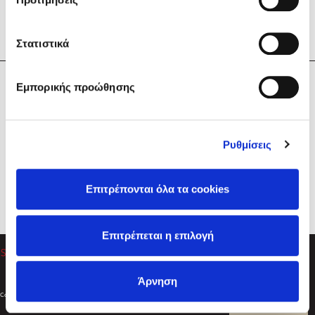
Στατιστικά
Η Εταιρεία
Εμπορικής προώθησης
Sebastian Fitzek
Υπηρεσίες
Playlist
Βοήθεια
Ρυθμίσεις
Επικοινωνία
Ακολουθήστε μας
Επιτρέπονται όλα τα cookies
Στέφανος Ξενάκης
Επιτρέπεται η επιλογή
Το λεξικό της ζωής σου
Άρνηση
Created by
Powered by
Copyright © 2026
dioptra.gr
Φίλτρα