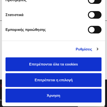
Στατιστικά
Η Εταιρεία
Εμπορικής προώθησης
Sebastian Fitzek
Υπηρεσίες
Playlist
Βοήθεια
Ρυθμίσεις
Επικοινωνία
Ακολουθήστε μας
Επιτρέπονται όλα τα cookies
Στέφανος Ξενάκης
Επιτρέπεται η επιλογή
Το λεξικό της ζωής σου
Άρνηση
Created by
Powered by
Copyright © 2026
dioptra.gr
Φίλτρα