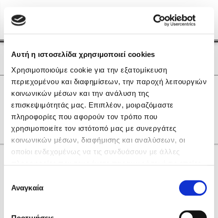
Menu
(0)
Κλείσιμο
Αρχική
|
Οι Συγγραφείς μας
Αυτή η ιστοσελίδα χρησιμοποιεί cookies
Οι Συγγραφείς μας
Χρησιμοποιούμε cookie για την εξατομίκευση
περιεχομένου και διαφημίσεων, την παροχή λειτουργιών
Δημοφιλή Βιβλία
0
Αποτελέσματα
κοινωνικών μέσων και την ανάλυση της
Lidia Branković
επισκεψιμότητάς μας. Επιπλέον, μοιραζόμαστε
B
M
Q
V
Y
Θ
Ο
Χ
πληροφορίες που αφορούν τον τρόπο που
Το ξενοδοχείο των συναισθημάτων
χρησιμοποιείτε τον ιστότοπό μας με συνεργάτες
κοινωνικών μέσων, διαφήμισης και αναλύσεων, οι
οποίοι ενδεχομένως να τις συνδυάσουν με άλλες
Κάνε δώρα στους αγαπημένους σου
πληροφορίες που τους έχετε παραχωρήσει ή τις οποίες
έχουν συλλέξει σε σχέση με την από μέρους σας χρήση
Επιλογή
των υπηρεσιών τους. Αν συνεχίσετε να χρησιμοποιείτε
Αναγκαία
Χάρης Πολίτης
συγκατάθεσης
την ιστοσελίδα μας, συναινείτε στη χρήση των cookies
Καθρέφτης
μας.
ΔΩΡΟΚΑΡΤΑ ΔΙΟΠΤΡΑ
Προτιμήσεις