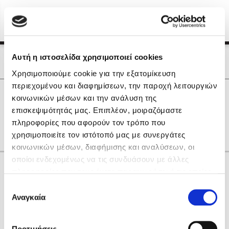
Menu
(0)
Κλείσιμο
Αρχική
|
Οι Συγγραφείς μας
Αυτή η ιστοσελίδα χρησιμοποιεί cookies
Οι Συγγραφείς μας
Χρησιμοποιούμε cookie για την εξατομίκευση
περιεχομένου και διαφημίσεων, την παροχή λειτουργιών
Δημοφιλή Βιβλία
0
Αποτελέσματα
κοινωνικών μέσων και την ανάλυση της
Lidia Branković
επισκεψιμότητάς μας. Επιπλέον, μοιραζόμαστε
B
M
Q
Y
Α
Θ
Ο
Χ
πληροφορίες που αφορούν τον τρόπο που
Το ξενοδοχείο των συναισθημάτων
χρησιμοποιείτε τον ιστότοπό μας με συνεργάτες
κοινωνικών μέσων, διαφήμισης και αναλύσεων, οι
οποίοι ενδεχομένως να τις συνδυάσουν με άλλες
Κάνε δώρα στους αγαπημένους σου
πληροφορίες που τους έχετε παραχωρήσει ή τις οποίες
έχουν συλλέξει σε σχέση με την από μέρους σας χρήση
Επιλογή
των υπηρεσιών τους. Αν συνεχίσετε να χρησιμοποιείτε
Αναγκαία
Χάρης Πολίτης
συγκατάθεσης
την ιστοσελίδα μας, συναινείτε στη χρήση των cookies
Καθρέφτης
μας.
ΔΩΡΟΚΑΡΤΑ ΔΙΟΠΤΡΑ
Προτιμήσεις