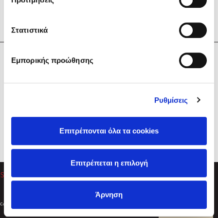
Στατιστικά
Η Εταιρεία
Εμπορικής προώθησης
Sebastian Fitzek
Υπηρεσίες
Playlist
Βοήθεια
Ρυθμίσεις
Επικοινωνία
Ακολουθήστε μας
Επιτρέπονται όλα τα cookies
Στέφανος Ξενάκης
Επιτρέπεται η επιλογή
Το λεξικό της ζωής σου
Άρνηση
Created by
Powered by
Copyright © 2026
dioptra.gr
Φίλτρα