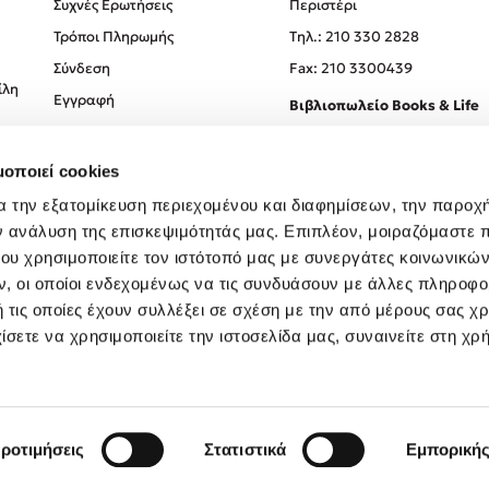
Συχνές Ερωτήσεις
Περιστέρι
Τρόποι Πληρωμής
Tηλ.: 210 330 2828
Σύνδεση
Fax: 210 3300439
ίλη
Εγγραφή
Βιβλιοπωλείο Books & Life
Σόλωνος 93-95, 106 78, Αθήν
μοποιεί cookies
Τηλ.:
210 330 0774
α την εξατομίκευση περιεχομένου και διαφημίσεων, την παροχ
ν ανάλυση της επισκεψιμότητάς μας. Επιπλέον, μοιραζόμαστε 
ου χρησιμοποιείτε τον ιστότοπό μας με συνεργάτες κοινωνικώ
, οι οποίοι ενδεχομένως να τις συνδυάσουν με άλλες πληροφο
 τις οποίες έχουν συλλέξει σε σχέση με την από μέρους σας χ
ίσετε να χρησιμοποιείτε την ιστοσελίδα μας, συναινείτε στη χρ
Created by
Powered by
Copyright © 2026
dioptra.gr
ροτιμήσεις
Στατιστικά
Εμπορική