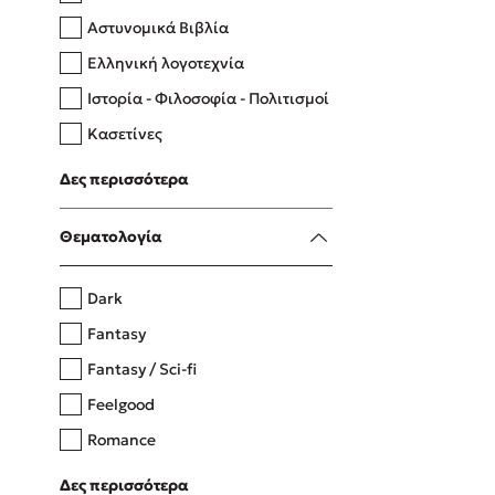
Αστυνομικά Βιβλία
Ελληνική λογοτεχνία
Δανάη Δεληγεώργη
Ιστορία - Φιλοσοφία - Πολιτισμοί
Πάνω, κάτω, μπροστά, πίσω
Κασετίνες
Λευκώματα - Έγχρωμοι οδηγοί
Δες περισσότερα
Μαγειρική
Mel Robbins
Θεματολογία
Η μέθοδος Αφήστε τους
Dark
Fantasy
Fantasy / Sci-fi
Feelgood
Romance
Upmarket
Δες περισσότερα