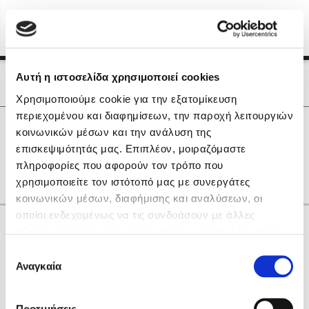
Menu
(0)
Κλείσιμο
Αρχική
|
Οι Συγγραφείς μας
Αυτή η ιστοσελίδα χρησιμοποιεί cookies
Οι Συγγραφείς μας
Χρησιμοποιούμε cookie για την εξατομίκευση
περιεχομένου και διαφημίσεων, την παροχή λειτουργιών
Δημοφιλή Βιβλία
0
Αποτελέσματα
κοινωνικών μέσων και την ανάλυση της
Lidia Branković
επισκεψιμότητάς μας. Επιπλέον, μοιραζόμαστε
B
S
πληροφορίες που αφορούν τον τρόπο που
Το ξενοδοχείο των συναισθημάτων
χρησιμοποιείτε τον ιστότοπό μας με συνεργάτες
κοινωνικών μέσων, διαφήμισης και αναλύσεων, οι
οποίοι ενδεχομένως να τις συνδυάσουν με άλλες
Κάνε δώρα στους αγαπημένους σου
πληροφορίες που τους έχετε παραχωρήσει ή τις οποίες
έχουν συλλέξει σε σχέση με την από μέρους σας χρήση
Επιλογή
των υπηρεσιών τους. Αν συνεχίσετε να χρησιμοποιείτε
Αναγκαία
Χάρης Πολίτης
συγκατάθεσης
την ιστοσελίδα μας, συναινείτε στη χρήση των cookies
Καθρέφτης
μας.
ΔΩΡΟΚΑΡΤΑ ΔΙΟΠΤΡΑ
Προτιμήσεις