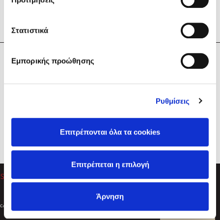
Στατιστικά
Η Εταιρεία
Εμπορικής προώθησης
Sebastian Fitzek
Υπηρεσίες
Playlist
Βοήθεια
Ρυθμίσεις
Επικοινωνία
Ακολουθήστε μας
Επιτρέπονται όλα τα cookies
Στέφανος Ξενάκης
Επιτρέπεται η επιλογή
Το λεξικό της ζωής σου
Άρνηση
Created by
Powered by
Copyright © 2026
dioptra.gr
Φίλτρα