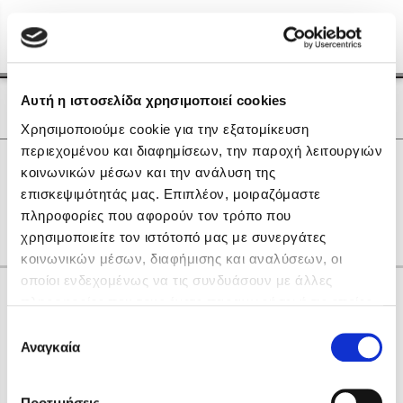
Menu
(0)
Κλείσιμο
Αρχική
|
Οι Συγγραφείς μας
Αυτή η ιστοσελίδα χρησιμοποιεί cookies
Οι Συγγραφείς μας
Χρησιμοποιούμε cookie για την εξατομίκευση
περιεχομένου και διαφημίσεων, την παροχή λειτουργιών
Δημοφιλή Βιβλία
0
Αποτελέσματα
κοινωνικών μέσων και την ανάλυση της
Lidia Branković
επισκεψιμότητάς μας. Επιπλέον, μοιραζόμαστε
C
Ε
Θ
Κ
Μ
Ο
Τ
Υ
Χ
πληροφορίες που αφορούν τον τρόπο που
Το ξενοδοχείο των συναισθημάτων
χρησιμοποιείτε τον ιστότοπό μας με συνεργάτες
κοινωνικών μέσων, διαφήμισης και αναλύσεων, οι
οποίοι ενδεχομένως να τις συνδυάσουν με άλλες
Κάνε δώρα στους αγαπημένους σου
πληροφορίες που τους έχετε παραχωρήσει ή τις οποίες
έχουν συλλέξει σε σχέση με την από μέρους σας χρήση
Επιλογή
των υπηρεσιών τους. Αν συνεχίσετε να χρησιμοποιείτε
Αναγκαία
Χάρης Πολίτης
συγκατάθεσης
την ιστοσελίδα μας, συναινείτε στη χρήση των cookies
Καθρέφτης
μας.
ΔΩΡΟΚΑΡΤΑ ΔΙΟΠΤΡΑ
Προτιμήσεις