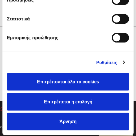
Στατιστικά
Η Εταιρεία
Εμπορικής προώθησης
Sebastian Fitzek
Υπηρεσίες
Playlist
Βοήθεια
Ρυθμίσεις
Επικοινωνία
Ακολουθήστε μας
Επιτρέπονται όλα τα cookies
Στέφανος Ξενάκης
Επιτρέπεται η επιλογή
Το λεξικό της ζωής σου
Άρνηση
Created by
Powered by
Copyright © 2026
dioptra.gr
Φίλτρα