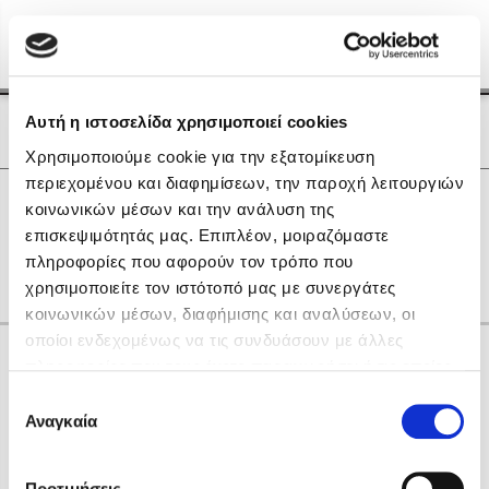
Menu
(0)
Κλείσιμο
Αρχική
|
Οι Συγγραφείς μας
Αυτή η ιστοσελίδα χρησιμοποιεί cookies
Οι Συγγραφείς μας
Χρησιμοποιούμε cookie για την εξατομίκευση
περιεχομένου και διαφημίσεων, την παροχή λειτουργιών
Δημοφιλή Βιβλία
0
Αποτελέσματα
κοινωνικών μέσων και την ανάλυση της
Lidia Branković
επισκεψιμότητάς μας. Επιπλέον, μοιραζόμαστε
C
Ε
Θ
Κ
Ο
Σ
Τ
Υ
Χ
πληροφορίες που αφορούν τον τρόπο που
Το ξενοδοχείο των συναισθημάτων
χρησιμοποιείτε τον ιστότοπό μας με συνεργάτες
κοινωνικών μέσων, διαφήμισης και αναλύσεων, οι
οποίοι ενδεχομένως να τις συνδυάσουν με άλλες
Κάνε δώρα στους αγαπημένους σου
πληροφορίες που τους έχετε παραχωρήσει ή τις οποίες
έχουν συλλέξει σε σχέση με την από μέρους σας χρήση
Επιλογή
των υπηρεσιών τους. Αν συνεχίσετε να χρησιμοποιείτε
Αναγκαία
Χάρης Πολίτης
συγκατάθεσης
την ιστοσελίδα μας, συναινείτε στη χρήση των cookies
Καθρέφτης
μας.
ΔΩΡΟΚΑΡΤΑ ΔΙΟΠΤΡΑ
Προτιμήσεις