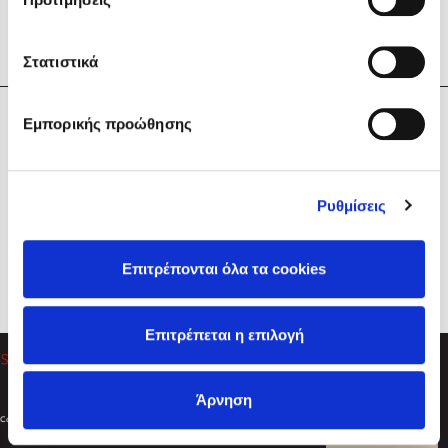
Στατιστικά
Η Εταιρεία
Εμπορικής προώθησης
Sebastian Fitzek
Υπηρεσίες
Playlist
Βοήθεια
Ρυθμίσεις
Επικοινωνία
Ακολουθήστε μας
Επιτρέπονται όλα τα cookies
Στέφανος Ξενάκης
Επιτρέπεται η επιλογή
Το λεξικό της ζωής σου
Άρνηση
Created by
Powered by
Copyright © 2026
dioptra.gr
Φίλτρα