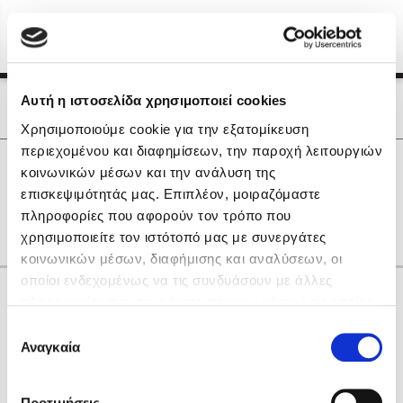
Menu
(0)
Κλείσιμο
Αρχική
|
Οι Συγγραφείς μας
Αυτή η ιστοσελίδα χρησιμοποιεί cookies
Οι Συγγραφείς μας
Χρησιμοποιούμε cookie για την εξατομίκευση
περιεχομένου και διαφημίσεων, την παροχή λειτουργιών
Δημοφιλή Βιβλία
0
Αποτελέσματα
κοινωνικών μέσων και την ανάλυση της
Lidia Branković
επισκεψιμότητάς μας. Επιπλέον, μοιραζόμαστε
C
Ε
Θ
Κ
Ο
Τ
Υ
Χ
πληροφορίες που αφορούν τον τρόπο που
Το ξενοδοχείο των συναισθημάτων
χρησιμοποιείτε τον ιστότοπό μας με συνεργάτες
κοινωνικών μέσων, διαφήμισης και αναλύσεων, οι
οποίοι ενδεχομένως να τις συνδυάσουν με άλλες
Κάνε δώρα στους αγαπημένους σου
πληροφορίες που τους έχετε παραχωρήσει ή τις οποίες
έχουν συλλέξει σε σχέση με την από μέρους σας χρήση
Επιλογή
των υπηρεσιών τους. Αν συνεχίσετε να χρησιμοποιείτε
Αναγκαία
Χάρης Πολίτης
συγκατάθεσης
την ιστοσελίδα μας, συναινείτε στη χρήση των cookies
Καθρέφτης
μας.
ΔΩΡΟΚΑΡΤΑ ΔΙΟΠΤΡΑ
Προτιμήσεις