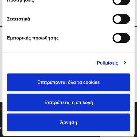
Στατιστικά
Η Εταιρεία
Εμπορικής προώθησης
Sebastian Fitzek
Υπηρεσίες
Playlist
Βοήθεια
Ρυθμίσεις
Επικοινωνία
Ακολουθήστε μας
Επιτρέπονται όλα τα cookies
Στέφανος Ξενάκης
Επιτρέπεται η επιλογή
Το λεξικό της ζωής σου
Άρνηση
Created by
Powered by
Copyright © 2026
dioptra.gr
Φίλτρα