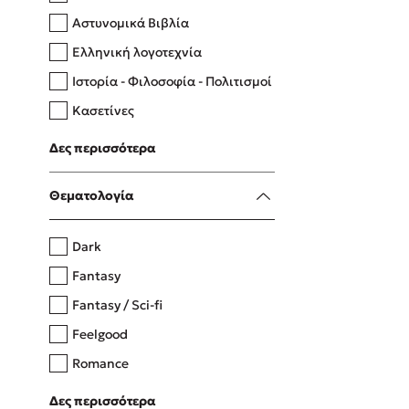
Αστυνομικά Βιβλία
Ελληνική λογοτεχνία
Δανάη Δεληγεώργη
Ιστορία - Φιλοσοφία - Πολιτισμοί
Πάνω, κάτω, μπροστά, πίσω
Κασετίνες
Λευκώματα - Έγχρωμοι οδηγοί
Δες περισσότερα
Μαγειρική
Mel Robbins
Θεματολογία
Η μέθοδος Αφήστε τους
Dark
Fantasy
Fantasy / Sci-fi
Feelgood
Romance
Upmarket
Δες περισσότερα