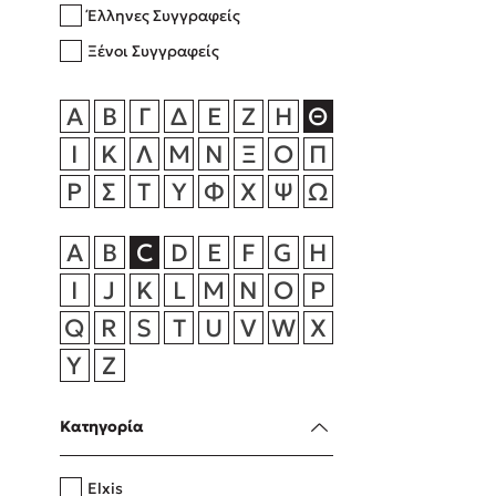
Έλληνες Συγγραφείς
Rebecca Yar
Playlist
Ξένοι Συγγραφείς
Teo Benedett
Τζένη Κουτσ
Α
Β
Γ
Δ
Ε
Ζ
Η
Θ
Emily Henry
Στέφανος Ξενάκης
Ι
Κ
Λ
Μ
Ν
Ξ
Ο
Π
Ali Hazelwoo
Ρ
Σ
Τ
Υ
Φ
Χ
Ψ
Ω
Το λεξικό της ζωής σου
Cori Doerrfe
Pierdomenico
A
B
C
D
E
F
G
H
Δανάη Ιμπρ
I
J
K
L
M
N
O
P
Κώστας Κρομμύδας
Q
R
S
T
U
V
W
X
Το λιμάνι μου είσαι εσύ
Y
Z
Κατηγορία
Ιωάννης Γλωσσόπουλος
Elxis
Ένας γίγαντας στο σχολείο