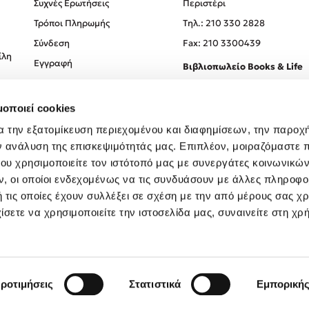
Συχνές Ερωτήσεις
Περιστέρι
Τρόποι Πληρωμής
Tηλ.: 210 330 2828
Σύνδεση
Fax: 210 3300439
ίλη
Εγγραφή
Βιβλιοπωλείο Books & Life
Σόλωνος 93-95, 106 78, Αθήν
μοποιεί cookies
Τηλ.:
210 330 0774
α την εξατομίκευση περιεχομένου και διαφημίσεων, την παροχ
ν ανάλυση της επισκεψιμότητάς μας. Επιπλέον, μοιραζόμαστε 
ου χρησιμοποιείτε τον ιστότοπό μας με συνεργάτες κοινωνικώ
, οι οποίοι ενδεχομένως να τις συνδυάσουν με άλλες πληροφο
 τις οποίες έχουν συλλέξει σε σχέση με την από μέρους σας χ
ίσετε να χρησιμοποιείτε την ιστοσελίδα μας, συναινείτε στη χρ
Created by
Powered by
Copyright © 2026
dioptra.gr
ροτιμήσεις
Στατιστικά
Εμπορική