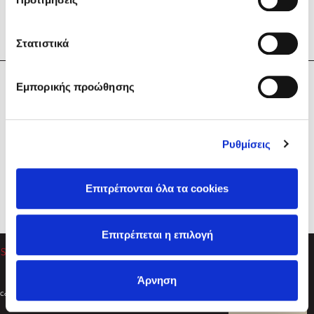
Στατιστικά
Η Εταιρεία
Εμπορικής προώθησης
Sebastian Fitzek
Υπηρεσίες
Playlist
Βοήθεια
Ρυθμίσεις
Επικοινωνία
Ακολουθήστε μας
Επιτρέπονται όλα τα cookies
Στέφανος Ξενάκης
Επιτρέπεται η επιλογή
Το λεξικό της ζωής σου
Άρνηση
Created by
Powered by
Copyright © 2026
dioptra.gr
Φίλτρα