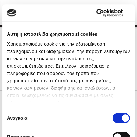
Menu
(0)
Κλείσιμο
Αρχική
|
Οι Συγγραφείς μας
Αυτή η ιστοσελίδα χρησιμοποιεί cookies
Οι Συγγραφείς μας
Χρησιμοποιούμε cookie για την εξατομίκευση
περιεχομένου και διαφημίσεων, την παροχή λειτουργιών
Δημοφιλή Βιβλία
0
Αποτελέσματα
κοινωνικών μέσων και την ανάλυση της
Lidia Branković
επισκεψιμότητάς μας. Επιπλέον, μοιραζόμαστε
C
Θ
Ο
πληροφορίες που αφορούν τον τρόπο που
Το ξενοδοχείο των συναισθημάτων
χρησιμοποιείτε τον ιστότοπό μας με συνεργάτες
κοινωνικών μέσων, διαφήμισης και αναλύσεων, οι
οποίοι ενδεχομένως να τις συνδυάσουν με άλλες
Κάνε δώρα στους αγαπημένους σου
πληροφορίες που τους έχετε παραχωρήσει ή τις οποίες
έχουν συλλέξει σε σχέση με την από μέρους σας χρήση
Επιλογή
των υπηρεσιών τους. Αν συνεχίσετε να χρησιμοποιείτε
Αναγκαία
Χάρης Πολίτης
συγκατάθεσης
την ιστοσελίδα μας, συναινείτε στη χρήση των cookies
Καθρέφτης
μας.
ΔΩΡΟΚΑΡΤΑ ΔΙΟΠΤΡΑ
Προτιμήσεις