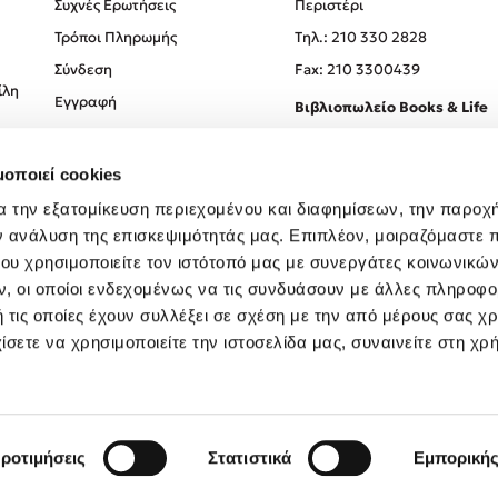
Συχνές Ερωτήσεις
Περιστέρι
Τρόποι Πληρωμής
Tηλ.: 210 330 2828
Σύνδεση
Fax: 210 3300439
ίλη
Εγγραφή
Βιβλιοπωλείο Books & Life
Σόλωνος 93-95, 106 78, Αθήν
μοποιεί cookies
Τηλ.:
210 330 0774
α την εξατομίκευση περιεχομένου και διαφημίσεων, την παροχ
ν ανάλυση της επισκεψιμότητάς μας. Επιπλέον, μοιραζόμαστε 
ου χρησιμοποιείτε τον ιστότοπό μας με συνεργάτες κοινωνικώ
, οι οποίοι ενδεχομένως να τις συνδυάσουν με άλλες πληροφο
 τις οποίες έχουν συλλέξει σε σχέση με την από μέρους σας χ
ίσετε να χρησιμοποιείτε την ιστοσελίδα μας, συναινείτε στη χρ
Created by
Powered by
Copyright © 2026
dioptra.gr
ροτιμήσεις
Στατιστικά
Εμπορική