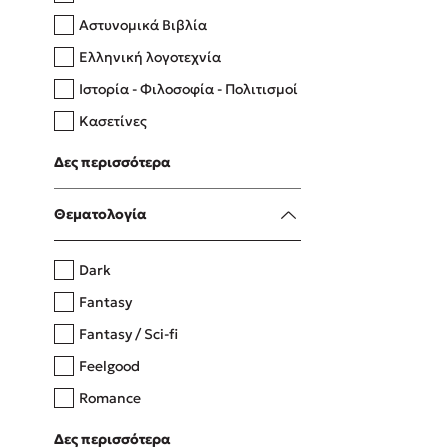
Αστυνομικά Βιβλία
Ελληνική λογοτεχνία
Δανάη Δεληγεώργη
Ιστορία - Φιλοσοφία - Πολιτισμοί
Πάνω, κάτω, μπροστά, πίσω
Κασετίνες
Λευκώματα - Έγχρωμοι οδηγοί
Δες περισσότερα
Μαγειρική
Mel Robbins
Θεματολογία
Η μέθοδος Αφήστε τους
Dark
Fantasy
Fantasy / Sci-fi
Feelgood
Romance
Upmarket
Δες περισσότερα