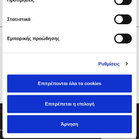
Στατιστικά
Η Εταιρεία
Εμπορικής προώθησης
Sebastian Fitzek
Υπηρεσίες
Playlist
Βοήθεια
Ρυθμίσεις
Επικοινωνία
Ακολουθήστε μας
Επιτρέπονται όλα τα cookies
Στέφανος Ξενάκης
Επιτρέπεται η επιλογή
Το λεξικό της ζωής σου
Άρνηση
Created by
Powered by
Copyright © 2026
dioptra.gr
Φίλτρα