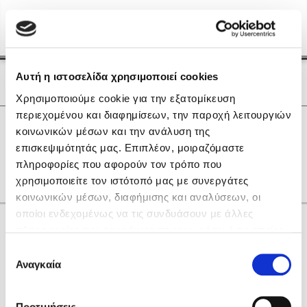
Menu
(0)
Κλείσιμο
Αρχική
|
Οι Συγγραφείς μας
Αυτή η ιστοσελίδα χρησιμοποιεί cookies
Οι Συγγραφείς μας
Χρησιμοποιούμε cookie για την εξατομίκευση
περιεχομένου και διαφημίσεων, την παροχή λειτουργιών
Δημοφιλή Βιβλία
0
Αποτελέσματα
κοινωνικών μέσων και την ανάλυση της
Lidia Branković
επισκεψιμότητάς μας. Επιπλέον, μοιραζόμαστε
C
D
I
R
Γ
Δ
Η
Θ
Ο
Σ
πληροφορίες που αφορούν τον τρόπο που
Το ξενοδοχείο των συναισθημάτων
χρησιμοποιείτε τον ιστότοπό μας με συνεργάτες
κοινωνικών μέσων, διαφήμισης και αναλύσεων, οι
οποίοι ενδεχομένως να τις συνδυάσουν με άλλες
Κάνε δώρα στους αγαπημένους σου
πληροφορίες που τους έχετε παραχωρήσει ή τις οποίες
έχουν συλλέξει σε σχέση με την από μέρους σας χρήση
Επιλογή
των υπηρεσιών τους. Αν συνεχίσετε να χρησιμοποιείτε
Αναγκαία
Χάρης Πολίτης
συγκατάθεσης
την ιστοσελίδα μας, συναινείτε στη χρήση των cookies
Καθρέφτης
μας.
ΔΩΡΟΚΑΡΤΑ ΔΙΟΠΤΡΑ
Προτιμήσεις