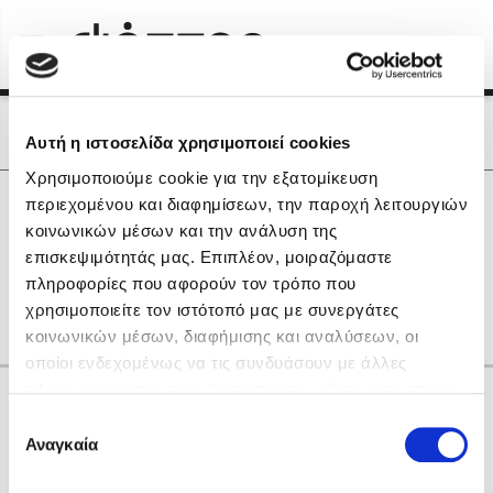
Menu
(0)
Κλείσιμο
Αρχική
|
Οι Συγγραφείς μας
Οι Συγγραφείς μας
Αυτή η ιστοσελίδα χρησιμοποιεί cookies
Χρησιμοποιούμε cookie για την εξατομίκευση
Δημοφιλή Βιβλία
0
Αποτελέσματα
περιεχομένου και διαφημίσεων, την παροχή λειτουργιών
Lidia Branković
κοινωνικών μέσων και την ανάλυση της
C
D
V
Δ
Θ
Ι
Κ
Ξ
Ο
Π
επισκεψιμότητάς μας. Επιπλέον, μοιραζόμαστε
Το ξενοδοχείο των συναισθημάτων
other
πληροφορίες που αφορούν τον τρόπο που
χρησιμοποιείτε τον ιστότοπό μας με συνεργάτες
κοινωνικών μέσων, διαφήμισης και αναλύσεων, οι
οποίοι ενδεχομένως να τις συνδυάσουν με άλλες
πληροφορίες που τους έχετε παραχωρήσει ή τις οποίες
Κάνε δώρα στους αγαπημένους σου
έχουν συλλέξει σε σχέση με την από μέρους σας χρήση
Επιλογή
Χάρης Πολίτης
των υπηρεσιών τους. Αν συνεχίσετε να χρησιμοποιείτε
Αναγκαία
συγκατάθεσης
την ιστοσελίδα μας, συναινείτε στη χρήση των cookies
Καθρέφτης