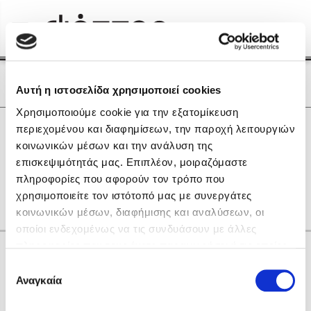
Menu
(0)
Κλείσιμο
Αρχική
|
Οι Συγγραφείς μας
Οι Συγγραφείς μας
Αυτή η ιστοσελίδα χρησιμοποιεί cookies
Χρησιμοποιούμε cookie για την εξατομίκευση
Δημοφιλή Βιβλία
0
Αποτελέσματα
περιεχομένου και διαφημίσεων, την παροχή λειτουργιών
Lidia Branković
κοινωνικών μέσων και την ανάλυση της
C
F
L
R
V
Ε
Θ
Ι
Ο
Ρ
Σ
Τ
επισκεψιμότητάς μας. Επιπλέον, μοιραζόμαστε
Το ξενοδοχείο των συναισθημάτων
gr
πληροφορίες που αφορούν τον τρόπο που
χρησιμοποιείτε τον ιστότοπό μας με συνεργάτες
κοινωνικών μέσων, διαφήμισης και αναλύσεων, οι
οποίοι ενδεχομένως να τις συνδυάσουν με άλλες
πληροφορίες που τους έχετε παραχωρήσει ή τις οποίες
Κάνε δώρα στους αγαπημένους σου
έχουν συλλέξει σε σχέση με την από μέρους σας χρήση
Επιλογή
Χάρης Πολίτης
των υπηρεσιών τους. Αν συνεχίσετε να χρησιμοποιείτε
Αναγκαία
συγκατάθεσης
την ιστοσελίδα μας, συναινείτε στη χρήση των cookies
Καθρέφτης