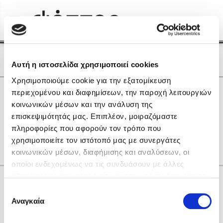
Menu
(0)
Κλείσιμο
Αρχική
|
Οι Συγγραφείς μας
Οι Συγγραφείς μας
Αυτή η ιστοσελίδα χρησιμοποιεί cookies
Χρησιμοποιούμε cookie για την εξατομίκευση
Δημοφιλή Βιβλία
0
Αποτελέσματα
περιεχομένου και διαφημίσεων, την παροχή λειτουργιών
Lidia Branković
κοινωνικών μέσων και την ανάλυση της
C
F
L
R
V
Θ
Ι
Μ
Ο
Ρ
Σ
επισκεψιμότητάς μας. Επιπλέον, μοιραζόμαστε
Το ξενοδοχείο των συναισθημάτων
Τ
gr
πληροφορίες που αφορούν τον τρόπο που
χρησιμοποιείτε τον ιστότοπό μας με συνεργάτες
κοινωνικών μέσων, διαφήμισης και αναλύσεων, οι
οποίοι ενδεχομένως να τις συνδυάσουν με άλλες
πληροφορίες που τους έχετε παραχωρήσει ή τις οποίες
Κάνε δώρα στους αγαπημένους σου
έχουν συλλέξει σε σχέση με την από μέρους σας χρήση
Επιλογή
Χάρης Πολίτης
των υπηρεσιών τους. Αν συνεχίσετε να χρησιμοποιείτε
Αναγκαία
συγκατάθεσης
την ιστοσελίδα μας, συναινείτε στη χρήση των cookies
Καθρέφτης