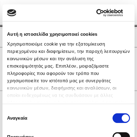
Menu
(0)
Κλείσιμο
Αρχική
|
Οι Συγγραφείς μας
Αυτή η ιστοσελίδα χρησιμοποιεί cookies
Οι Συγγραφείς μας
Χρησιμοποιούμε cookie για την εξατομίκευση
περιεχομένου και διαφημίσεων, την παροχή λειτουργιών
Δημοφιλή Βιβλία
0
Αποτελέσματα
κοινωνικών μέσων και την ανάλυση της
Lidia Branković
επισκεψιμότητάς μας. Επιπλέον, μοιραζόμαστε
C
H
K
R
Α
Γ
Ε
Ζ
Θ
Κ
Ο
πληροφορίες που αφορούν τον τρόπο που
Το ξενοδοχείο των συναισθημάτων
χρησιμοποιείτε τον ιστότοπό μας με συνεργάτες
κοινωνικών μέσων, διαφήμισης και αναλύσεων, οι
οποίοι ενδεχομένως να τις συνδυάσουν με άλλες
Κάνε δώρα στους αγαπημένους σου
πληροφορίες που τους έχετε παραχωρήσει ή τις οποίες
έχουν συλλέξει σε σχέση με την από μέρους σας χρήση
Επιλογή
των υπηρεσιών τους. Αν συνεχίσετε να χρησιμοποιείτε
Αναγκαία
Χάρης Πολίτης
συγκατάθεσης
την ιστοσελίδα μας, συναινείτε στη χρήση των cookies
Καθρέφτης
μας.
ΔΩΡΟΚΑΡΤΑ ΔΙΟΠΤΡΑ
Προτιμήσεις