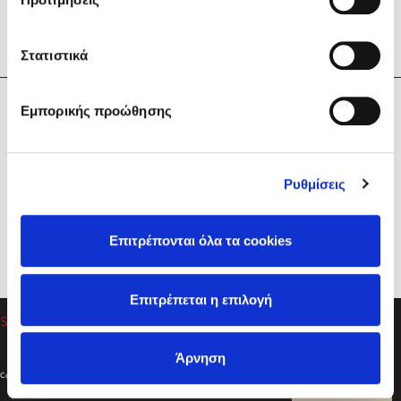
Στατιστικά
Η Εταιρεία
Εμπορικής προώθησης
Sebastian Fitzek
Υπηρεσίες
Playlist
Βοήθεια
Ρυθμίσεις
Επικοινωνία
Ακολουθήστε μας
Επιτρέπονται όλα τα cookies
Στέφανος Ξενάκης
Επιτρέπεται η επιλογή
Το λεξικό της ζωής σου
Άρνηση
Created by
Powered by
Copyright © 2026
dioptra.gr
Φίλτρα