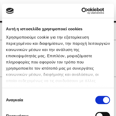
Menu
(0)
Κλείσιμο
Αρχική
|
Οι Συγγραφείς μας
Αυτή η ιστοσελίδα χρησιμοποιεί cookies
Οι Συγγραφείς μας
Χρησιμοποιούμε cookie για την εξατομίκευση
περιεχομένου και διαφημίσεων, την παροχή λειτουργιών
Δημοφιλή Βιβλία
0
Αποτελέσματα
κοινωνικών μέσων και την ανάλυση της
Lidia Branković
επισκεψιμότητάς μας. Επιπλέον, μοιραζόμαστε
C
H
K
R
Α
Γ
Ε
Θ
Κ
Ο
Ψ
πληροφορίες που αφορούν τον τρόπο που
Το ξενοδοχείο των συναισθημάτων
χρησιμοποιείτε τον ιστότοπό μας με συνεργάτες
κοινωνικών μέσων, διαφήμισης και αναλύσεων, οι
οποίοι ενδεχομένως να τις συνδυάσουν με άλλες
Κάνε δώρα στους αγαπημένους σου
πληροφορίες που τους έχετε παραχωρήσει ή τις οποίες
έχουν συλλέξει σε σχέση με την από μέρους σας χρήση
Επιλογή
των υπηρεσιών τους. Αν συνεχίσετε να χρησιμοποιείτε
Αναγκαία
Χάρης Πολίτης
συγκατάθεσης
την ιστοσελίδα μας, συναινείτε στη χρήση των cookies
Καθρέφτης
μας.
ΔΩΡΟΚΑΡΤΑ ΔΙΟΠΤΡΑ
Προτιμήσεις