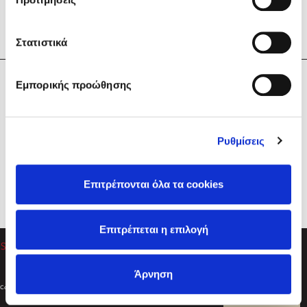
Στατιστικά
Η Εταιρεία
Εμπορικής προώθησης
Sebastian Fitzek
Υπηρεσίες
Playlist
Βοήθεια
Ρυθμίσεις
Επικοινωνία
Ακολουθήστε μας
Επιτρέπονται όλα τα cookies
Στέφανος Ξενάκης
Επιτρέπεται η επιλογή
Το λεξικό της ζωής σου
Άρνηση
Created by
Powered by
Copyright © 2026
dioptra.gr
Φίλτρα