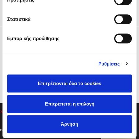
Στατιστικά
Η Εταιρεία
Εμπορικής προώθησης
Sebastian Fitzek
Υπηρεσίες
Playlist
Βοήθεια
Ρυθμίσεις
Επικοινωνία
Ακολουθήστε μας
Επιτρέπονται όλα τα cookies
Στέφανος Ξενάκης
Επιτρέπεται η επιλογή
Το λεξικό της ζωής σου
Άρνηση
Created by
Powered by
Copyright © 2026
dioptra.gr
Φίλτρα