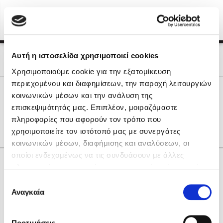
Menu
(0)
Κλείσιμο
Αρχική
|
Οι Συγγραφείς μας
Αυτή η ιστοσελίδα χρησιμοποιεί cookies
Οι Συγγραφείς μας
Χρησιμοποιούμε cookie για την εξατομίκευση
περιεχομένου και διαφημίσεων, την παροχή λειτουργιών
Δημοφιλή Βιβλία
0
Αποτελέσματα
κοινωνικών μέσων και την ανάλυση της
Lidia Branković
επισκεψιμότητάς μας. Επιπλέον, μοιραζόμαστε
C
K
Ε
Θ
Κ
Ο
Τ
Υ
Χ
πληροφορίες που αφορούν τον τρόπο που
Το ξενοδοχείο των συναισθημάτων
χρησιμοποιείτε τον ιστότοπό μας με συνεργάτες
κοινωνικών μέσων, διαφήμισης και αναλύσεων, οι
οποίοι ενδεχομένως να τις συνδυάσουν με άλλες
Κάνε δώρα στους αγαπημένους σου
πληροφορίες που τους έχετε παραχωρήσει ή τις οποίες
έχουν συλλέξει σε σχέση με την από μέρους σας χρήση
Επιλογή
των υπηρεσιών τους. Αν συνεχίσετε να χρησιμοποιείτε
Αναγκαία
Χάρης Πολίτης
συγκατάθεσης
την ιστοσελίδα μας, συναινείτε στη χρήση των cookies
Καθρέφτης
μας.
ΔΩΡΟΚΑΡΤΑ ΔΙΟΠΤΡΑ
Προτιμήσεις