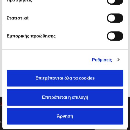
Στατιστικά
Η Εταιρεία
Εμπορικής προώθησης
Sebastian Fitzek
Υπηρεσίες
Playlist
Βοήθεια
Ρυθμίσεις
Επικοινωνία
Ακολουθήστε μας
Επιτρέπονται όλα τα cookies
Στέφανος Ξενάκης
Επιτρέπεται η επιλογή
Το λεξικό της ζωής σου
Άρνηση
Created by
Powered by
Copyright © 2026
dioptra.gr
Φίλτρα