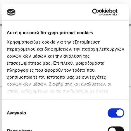
Menu
(0)
Κλείσιμο
Αρχική
|
Οι Συγγραφείς μας
Αυτή η ιστοσελίδα χρησιμοποιεί cookies
Οι Συγγραφείς μας
Χρησιμοποιούμε cookie για την εξατομίκευση
περιεχομένου και διαφημίσεων, την παροχή λειτουργιών
Δημοφιλή Βιβλία
0
Αποτελέσματα
κοινωνικών μέσων και την ανάλυση της
Lidia Branković
επισκεψιμότητάς μας. Επιπλέον, μοιραζόμαστε
C
L
R
V
Θ
Ι
Ο
Ρ
Σ
Τ
gr
πληροφορίες που αφορούν τον τρόπο που
Το ξενοδοχείο των συναισθημάτων
χρησιμοποιείτε τον ιστότοπό μας με συνεργάτες
κοινωνικών μέσων, διαφήμισης και αναλύσεων, οι
οποίοι ενδεχομένως να τις συνδυάσουν με άλλες
Κάνε δώρα στους αγαπημένους σου
πληροφορίες που τους έχετε παραχωρήσει ή τις οποίες
έχουν συλλέξει σε σχέση με την από μέρους σας χρήση
Επιλογή
των υπηρεσιών τους. Αν συνεχίσετε να χρησιμοποιείτε
Αναγκαία
Χάρης Πολίτης
συγκατάθεσης
την ιστοσελίδα μας, συναινείτε στη χρήση των cookies
Καθρέφτης
μας.
ΔΩΡΟΚΑΡΤΑ ΔΙΟΠΤΡΑ
Προτιμήσεις