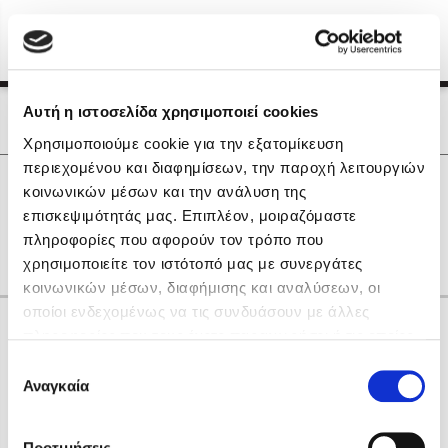
Menu
(0)
Κλείσιμο
Αρχική
|
Οι Συγγραφείς μας
Αυτή η ιστοσελίδα χρησιμοποιεί cookies
Οι Συγγραφείς μας
Χρησιμοποιούμε cookie για την εξατομίκευση
περιεχομένου και διαφημίσεων, την παροχή λειτουργιών
Δημοφιλή Βιβλία
0
Αποτελέσματα
κοινωνικών μέσων και την ανάλυση της
Lidia Branković
επισκεψιμότητάς μας. Επιπλέον, μοιραζόμαστε
C
X
Θ
Ξ
Ο
Ω
πληροφορίες που αφορούν τον τρόπο που
Το ξενοδοχείο των συναισθημάτων
χρησιμοποιείτε τον ιστότοπό μας με συνεργάτες
κοινωνικών μέσων, διαφήμισης και αναλύσεων, οι
οποίοι ενδεχομένως να τις συνδυάσουν με άλλες
Κάνε δώρα στους αγαπημένους σου
πληροφορίες που τους έχετε παραχωρήσει ή τις οποίες
έχουν συλλέξει σε σχέση με την από μέρους σας χρήση
Επιλογή
των υπηρεσιών τους. Αν συνεχίσετε να χρησιμοποιείτε
Αναγκαία
Χάρης Πολίτης
συγκατάθεσης
την ιστοσελίδα μας, συναινείτε στη χρήση των cookies
Καθρέφτης
μας.
ΔΩΡΟΚΑΡΤΑ ΔΙΟΠΤΡΑ
Προτιμήσεις