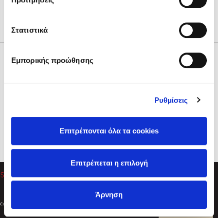
Στατιστικά
Η Εταιρεία
Εμπορικής προώθησης
Sebastian Fitzek
Υπηρεσίες
Playlist
Βοήθεια
Ρυθμίσεις
Επικοινωνία
Ακολουθήστε μας
Επιτρέπονται όλα τα cookies
Στέφανος Ξενάκης
Επιτρέπεται η επιλογή
Το λεξικό της ζωής σου
Άρνηση
Created by
Powered by
Copyright © 2026
dioptra.gr
Φίλτρα