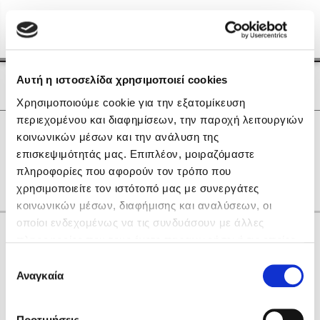
Menu
(0)
Κλείσιμο
Αρχική
|
Οι Συγγραφείς μας
Αυτή η ιστοσελίδα χρησιμοποιεί cookies
Οι Συγγραφείς μας
Χρησιμοποιούμε cookie για την εξατομίκευση
περιεχομένου και διαφημίσεων, την παροχή λειτουργιών
Δημοφιλή Βιβλία
0
Αποτελέσματα
κοινωνικών μέσων και την ανάλυση της
Lidia Branković
επισκεψιμότητάς μας. Επιπλέον, μοιραζόμαστε
C
Y
Z
Κ
πληροφορίες που αφορούν τον τρόπο που
Το ξενοδοχείο των συναισθημάτων
χρησιμοποιείτε τον ιστότοπό μας με συνεργάτες
κοινωνικών μέσων, διαφήμισης και αναλύσεων, οι
οποίοι ενδεχομένως να τις συνδυάσουν με άλλες
Κάνε δώρα στους αγαπημένους σου
πληροφορίες που τους έχετε παραχωρήσει ή τις οποίες
έχουν συλλέξει σε σχέση με την από μέρους σας χρήση
Επιλογή
των υπηρεσιών τους. Αν συνεχίσετε να χρησιμοποιείτε
Αναγκαία
Χάρης Πολίτης
συγκατάθεσης
την ιστοσελίδα μας, συναινείτε στη χρήση των cookies
Καθρέφτης
μας.
ΔΩΡΟΚΑΡΤΑ ΔΙΟΠΤΡΑ
Προτιμήσεις