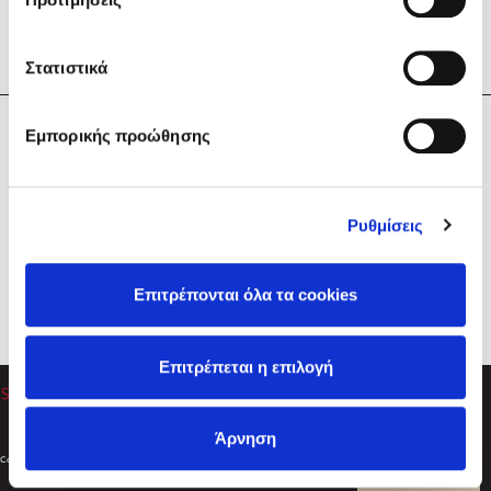
Στατιστικά
Η Εταιρεία
Εμπορικής προώθησης
Sebastian Fitzek
Υπηρεσίες
Playlist
Βοήθεια
Ρυθμίσεις
Επικοινωνία
Ακολουθήστε μας
Επιτρέπονται όλα τα cookies
Στέφανος Ξενάκης
Επιτρέπεται η επιλογή
Το λεξικό της ζωής σου
Άρνηση
Created by
Powered by
Copyright © 2026
dioptra.gr
Φίλτρα