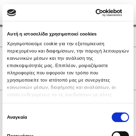
Menu
(0)
Κλείσιμο
Αρχική
|
Οι Συγγραφείς μας
Αυτή η ιστοσελίδα χρησιμοποιεί cookies
Οι Συγγραφείς μας
Χρησιμοποιούμε cookie για την εξατομίκευση
περιεχομένου και διαφημίσεων, την παροχή λειτουργιών
Δημοφιλή Βιβλία
0
Αποτελέσματα
κοινωνικών μέσων και την ανάλυση της
Lidia Branković
επισκεψιμότητάς μας. Επιπλέον, μοιραζόμαστε
D
Δ
Θ
Λ
Ξ
Ο
πληροφορίες που αφορούν τον τρόπο που
Το ξενοδοχείο των συναισθημάτων
χρησιμοποιείτε τον ιστότοπό μας με συνεργάτες
κοινωνικών μέσων, διαφήμισης και αναλύσεων, οι
οποίοι ενδεχομένως να τις συνδυάσουν με άλλες
Κάνε δώρα στους αγαπημένους σου
πληροφορίες που τους έχετε παραχωρήσει ή τις οποίες
έχουν συλλέξει σε σχέση με την από μέρους σας χρήση
Επιλογή
των υπηρεσιών τους. Αν συνεχίσετε να χρησιμοποιείτε
Αναγκαία
Χάρης Πολίτης
συγκατάθεσης
την ιστοσελίδα μας, συναινείτε στη χρήση των cookies
Καθρέφτης
μας.
ΔΩΡΟΚΑΡΤΑ ΔΙΟΠΤΡΑ
Προτιμήσεις