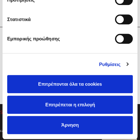
Στατιστικά
Η Εταιρεία
Εμπορικής προώθησης
Sebastian Fitzek
Υπηρεσίες
Playlist
Βοήθεια
Ρυθμίσεις
Επικοινωνία
Ακολουθήστε μας
Επιτρέπονται όλα τα cookies
Στέφανος Ξενάκης
Επιτρέπεται η επιλογή
Το λεξικό της ζωής σου
Άρνηση
Created by
Powered by
Copyright © 2026
dioptra.gr
Φίλτρα