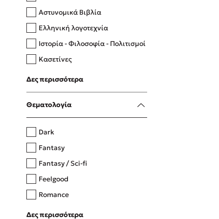
Αστυνομικά Βιβλία
Ελληνική λογοτεχνία
Δανάη Δεληγεώργη
Ιστορία - Φιλοσοφία - Πολιτισμοί
Πάνω, κάτω, μπροστά, πίσω
Κασετίνες
Λευκώματα - Έγχρωμοι οδηγοί
Δες περισσότερα
Μαγειρική
Mel Robbins
Θεματολογία
Η μέθοδος Αφήστε τους
Dark
Fantasy
Fantasy / Sci-fi
Feelgood
Romance
Upmarket
Δες περισσότερα