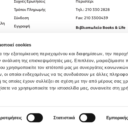
Συχνές Ερωτήσεις
Περιστέρι
Τρόποι Πληρωμής
Tηλ.: 210 330 2828
Σύνδεση
Fax: 210 3300439
ίλη
Εγγραφή
Βιβλιοπωλείο Books & Life
Σόλωνος 93-95, 106 78, Αθήν
μοποιεί cookies
Τηλ.:
210 330 0774
α την εξατομίκευση περιεχομένου και διαφημίσεων, την παροχ
ν ανάλυση της επισκεψιμότητάς μας. Επιπλέον, μοιραζόμαστε 
ου χρησιμοποιείτε τον ιστότοπό μας με συνεργάτες κοινωνικώ
, οι οποίοι ενδεχομένως να τις συνδυάσουν με άλλες πληροφο
 τις οποίες έχουν συλλέξει σε σχέση με την από μέρους σας χ
ίσετε να χρησιμοποιείτε την ιστοσελίδα μας, συναινείτε στη χρ
Created by
Powered by
Copyright © 2026
dioptra.gr
ροτιμήσεις
Στατιστικά
Εμπορική