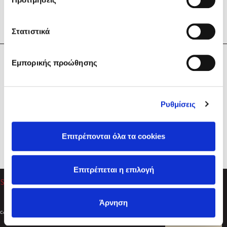
Στατιστικά
Η Εταιρεία
Εμπορικής προώθησης
Sebastian Fitzek
Υπηρεσίες
Playlist
Βοήθεια
Ρυθμίσεις
Επικοινωνία
Ακολουθήστε μας
Επιτρέπονται όλα τα cookies
Στέφανος Ξενάκης
Επιτρέπεται η επιλογή
Το λεξικό της ζωής σου
Άρνηση
Created by
Powered by
Copyright © 2026
dioptra.gr
Φίλτρα