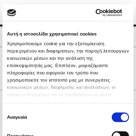
Menu
(0)
Κλείσιμο
Αρχική
|
Οι Συγγραφείς μας
Αυτή η ιστοσελίδα χρησιμοποιεί cookies
Οι Συγγραφείς μας
Χρησιμοποιούμε cookie για την εξατομίκευση
περιεχομένου και διαφημίσεων, την παροχή λειτουργιών
Δημοφιλή Βιβλία
0
Αποτελέσματα
κοινωνικών μέσων και την ανάλυση της
Lidia Branković
επισκεψιμότητάς μας. Επιπλέον, μοιραζόμαστε
D
Θ
Ξ
Ο
Σ
πληροφορίες που αφορούν τον τρόπο που
Το ξενοδοχείο των συναισθημάτων
χρησιμοποιείτε τον ιστότοπό μας με συνεργάτες
κοινωνικών μέσων, διαφήμισης και αναλύσεων, οι
οποίοι ενδεχομένως να τις συνδυάσουν με άλλες
Κάνε δώρα στους αγαπημένους σου
πληροφορίες που τους έχετε παραχωρήσει ή τις οποίες
έχουν συλλέξει σε σχέση με την από μέρους σας χρήση
Επιλογή
των υπηρεσιών τους. Αν συνεχίσετε να χρησιμοποιείτε
Αναγκαία
Χάρης Πολίτης
συγκατάθεσης
την ιστοσελίδα μας, συναινείτε στη χρήση των cookies
Καθρέφτης
μας.
ΔΩΡΟΚΑΡΤΑ ΔΙΟΠΤΡΑ
Προτιμήσεις