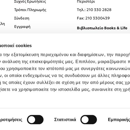
Συχνές Ερωτήσεις
Περιστέρι
Τρόποι Πληρωμής
Tηλ.: 210 330 2828
Σύνδεση
Fax: 210 3300439
ίλη
Εγγραφή
Βιβλιοπωλείο Books & Life
Σόλωνος 93-95, 106 78, Αθήν
μοποιεί cookies
Τηλ.:
210 330 0774
α την εξατομίκευση περιεχομένου και διαφημίσεων, την παροχ
ν ανάλυση της επισκεψιμότητάς μας. Επιπλέον, μοιραζόμαστε 
ου χρησιμοποιείτε τον ιστότοπό μας με συνεργάτες κοινωνικώ
, οι οποίοι ενδεχομένως να τις συνδυάσουν με άλλες πληροφο
 τις οποίες έχουν συλλέξει σε σχέση με την από μέρους σας χ
ίσετε να χρησιμοποιείτε την ιστοσελίδα μας, συναινείτε στη χρ
Created by
Powered by
Copyright © 2026
dioptra.gr
ροτιμήσεις
Στατιστικά
Εμπορική