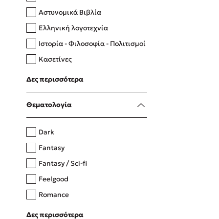
Αστυνομικά Βιβλία
Ελληνική λογοτεχνία
Δανάη Δεληγεώργη
Ιστορία - Φιλοσοφία - Πολιτισμοί
Πάνω, κάτω, μπροστά, πίσω
Κασετίνες
Λευκώματα - Έγχρωμοι οδηγοί
Δες περισσότερα
Μαγειρική
Mel Robbins
Θεματολογία
Η μέθοδος Αφήστε τους
Dark
Fantasy
Fantasy / Sci-fi
Feelgood
Romance
Upmarket
Δες περισσότερα