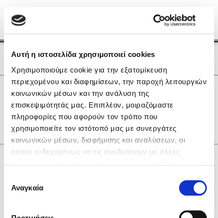
Menu
(0)
Κλείσιμο
Αρχική
|
Οι Συγγραφείς μας
Αυτή η ιστοσελίδα χρησιμοποιεί cookies
Οι Συγγραφείς μας
Χρησιμοποιούμε cookie για την εξατομίκευση
περιεχομένου και διαφημίσεων, την παροχή λειτουργιών
Δημοφιλή Βιβλία
0
Αποτελέσματα
κοινωνικών μέσων και την ανάλυση της
Lidia Branković
επισκεψιμότητάς μας. Επιπλέον, μοιραζόμαστε
D
Θ
Ξ
Ο
Ψ
πληροφορίες που αφορούν τον τρόπο που
Το ξενοδοχείο των συναισθημάτων
χρησιμοποιείτε τον ιστότοπό μας με συνεργάτες
κοινωνικών μέσων, διαφήμισης και αναλύσεων, οι
οποίοι ενδεχομένως να τις συνδυάσουν με άλλες
Κάνε δώρα στους αγαπημένους σου
πληροφορίες που τους έχετε παραχωρήσει ή τις οποίες
έχουν συλλέξει σε σχέση με την από μέρους σας χρήση
Επιλογή
των υπηρεσιών τους. Αν συνεχίσετε να χρησιμοποιείτε
Αναγκαία
Χάρης Πολίτης
συγκατάθεσης
την ιστοσελίδα μας, συναινείτε στη χρήση των cookies
Καθρέφτης
μας.
ΔΩΡΟΚΑΡΤΑ ΔΙΟΠΤΡΑ
Προτιμήσεις