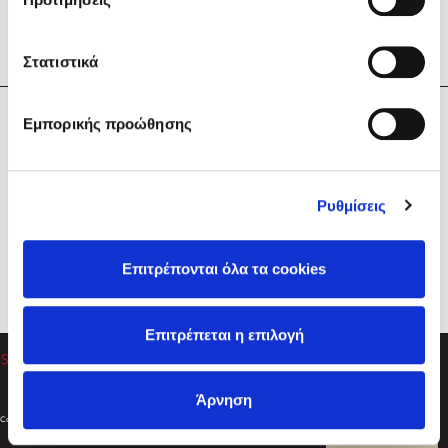
Στατιστικά
Η Εταιρεία
Εμπορικής προώθησης
Sebastian Fitzek
Υπηρεσίες
Playlist
Βοήθεια
Ρυθμίσεις
Επικοινωνία
Ακολουθήστε μας
Επιτρέπονται όλα τα cookies
Στέφανος Ξενάκης
Επιτρέπεται η επιλογή
Το λεξικό της ζωής σου
Άρνηση
Created by
Powered by
Copyright © 2026
dioptra.gr
Φίλτρα