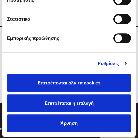
Στατιστικά
Η Εταιρεία
Εμπορικής προώθησης
Sebastian Fitzek
Υπηρεσίες
Playlist
Βοήθεια
Ρυθμίσεις
Επικοινωνία
Ακολουθήστε μας
Επιτρέπονται όλα τα cookies
Στέφανος Ξενάκης
Επιτρέπεται η επιλογή
Το λεξικό της ζωής σου
Άρνηση
Created by
Powered by
Copyright © 2026
dioptra.gr
Φίλτρα