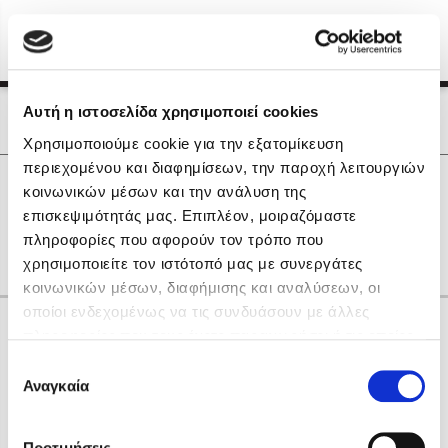
Menu
(0)
Κλείσιμο
Αρχική
|
Οι Συγγραφείς μας
Αυτή η ιστοσελίδα χρησιμοποιεί cookies
Οι Συγγραφείς μας
Χρησιμοποιούμε cookie για την εξατομίκευση
περιεχομένου και διαφημίσεων, την παροχή λειτουργιών
Δημοφιλή Βιβλία
0
Αποτελέσματα
κοινωνικών μέσων και την ανάλυση της
Lidia Branković
επισκεψιμότητάς μας. Επιπλέον, μοιραζόμαστε
D
E
I
P
Q
R
Α
Γ
Θ
Ξ
Ο
πληροφορίες που αφορούν τον τρόπο που
Το ξενοδοχείο των συναισθημάτων
χρησιμοποιείτε τον ιστότοπό μας με συνεργάτες
κοινωνικών μέσων, διαφήμισης και αναλύσεων, οι
οποίοι ενδεχομένως να τις συνδυάσουν με άλλες
Κάνε δώρα στους αγαπημένους σου
πληροφορίες που τους έχετε παραχωρήσει ή τις οποίες
έχουν συλλέξει σε σχέση με την από μέρους σας χρήση
Επιλογή
των υπηρεσιών τους. Αν συνεχίσετε να χρησιμοποιείτε
Αναγκαία
Χάρης Πολίτης
συγκατάθεσης
την ιστοσελίδα μας, συναινείτε στη χρήση των cookies
Καθρέφτης
μας.
ΔΩΡΟΚΑΡΤΑ ΔΙΟΠΤΡΑ
Προτιμήσεις