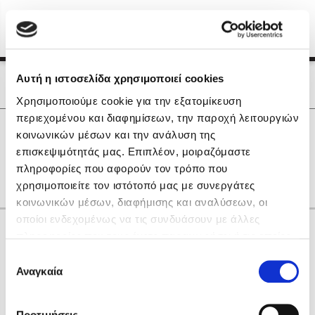
Menu
(0)
Κλείσιμο
Αρχική
|
Οι Συγγραφείς μας
Αυτή η ιστοσελίδα χρησιμοποιεί cookies
Οι Συγγραφείς μας
Χρησιμοποιούμε cookie για την εξατομίκευση
περιεχομένου και διαφημίσεων, την παροχή λειτουργιών
Δημοφιλή Βιβλία
0
Αποτελέσματα
κοινωνικών μέσων και την ανάλυση της
Lidia Branković
επισκεψιμότητάς μας. Επιπλέον, μοιραζόμαστε
D
E
P
Q
R
Α
Γ
Θ
Ι
Ξ
Ο
πληροφορίες που αφορούν τον τρόπο που
Το ξενοδοχείο των συναισθημάτων
χρησιμοποιείτε τον ιστότοπό μας με συνεργάτες
κοινωνικών μέσων, διαφήμισης και αναλύσεων, οι
οποίοι ενδεχομένως να τις συνδυάσουν με άλλες
Κάνε δώρα στους αγαπημένους σου
πληροφορίες που τους έχετε παραχωρήσει ή τις οποίες
έχουν συλλέξει σε σχέση με την από μέρους σας χρήση
Επιλογή
των υπηρεσιών τους. Αν συνεχίσετε να χρησιμοποιείτε
Αναγκαία
Χάρης Πολίτης
συγκατάθεσης
την ιστοσελίδα μας, συναινείτε στη χρήση των cookies
Καθρέφτης
μας.
ΔΩΡΟΚΑΡΤΑ ΔΙΟΠΤΡΑ
Προτιμήσεις