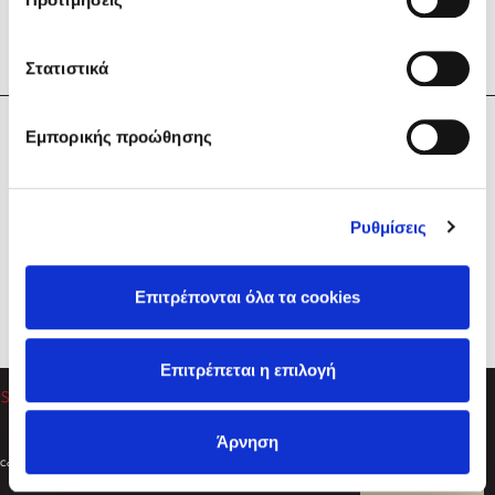
Στατιστικά
Η Εταιρεία
Εμπορικής προώθησης
Sebastian Fitzek
Υπηρεσίες
Playlist
Βοήθεια
Ρυθμίσεις
Επικοινωνία
Ακολουθήστε μας
Επιτρέπονται όλα τα cookies
Στέφανος Ξενάκης
Επιτρέπεται η επιλογή
Το λεξικό της ζωής σου
Άρνηση
Created by
Powered by
Copyright © 2026
dioptra.gr
Φίλτρα