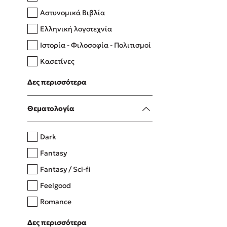
Αστυνομικά Βιβλία
Ελληνική λογοτεχνία
Δανάη Δεληγεώργη
Ιστορία - Φιλοσοφία - Πολιτισμοί
Πάνω, κάτω, μπροστά, πίσω
Κασετίνες
Λευκώματα - Έγχρωμοι οδηγοί
Δες περισσότερα
Μαγειρική
Mel Robbins
Θεματολογία
Η μέθοδος Αφήστε τους
Dark
Fantasy
Fantasy / Sci-fi
Feelgood
Romance
Upmarket
Δες περισσότερα