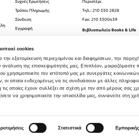
Συχνές Ερωτήσεις
Περιστέρι
Τρόποι Πληρωμής
Tηλ.: 210 330 2828
Σύνδεση
Fax: 210 3300439
ίλη
Εγγραφή
Βιβλιοπωλείο Books & Life
Σόλωνος 93-95, 106 78, Αθήν
μοποιεί cookies
Τηλ.:
210 330 0774
α την εξατομίκευση περιεχομένου και διαφημίσεων, την παροχ
ν ανάλυση της επισκεψιμότητάς μας. Επιπλέον, μοιραζόμαστε 
ου χρησιμοποιείτε τον ιστότοπό μας με συνεργάτες κοινωνικώ
, οι οποίοι ενδεχομένως να τις συνδυάσουν με άλλες πληροφο
 τις οποίες έχουν συλλέξει σε σχέση με την από μέρους σας χ
ίσετε να χρησιμοποιείτε την ιστοσελίδα μας, συναινείτε στη χρ
Created by
Powered by
Copyright © 2026
dioptra.gr
ροτιμήσεις
Στατιστικά
Εμπορική