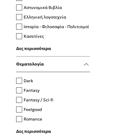
Αστυνομικά Βιβλία
Ελληνική λογοτεχνία
Δανάη Δεληγεώργη
Ιστορία - Φιλοσοφία - Πολιτισμοί
Πάνω, κάτω, μπροστά, πίσω
Κασετίνες
Λευκώματα - Έγχρωμοι οδηγοί
Δες περισσότερα
Μαγειρική
Mel Robbins
Θεματολογία
Η μέθοδος Αφήστε τους
Dark
Fantasy
Fantasy / Sci-fi
Feelgood
Romance
Upmarket
Δες περισσότερα