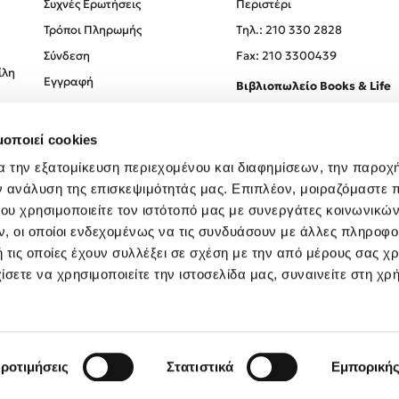
Συχνές Ερωτήσεις
Περιστέρι
Τρόποι Πληρωμής
Tηλ.: 210 330 2828
Σύνδεση
Fax: 210 3300439
ίλη
Εγγραφή
Βιβλιοπωλείο Books & Life
Σόλωνος 93-95, 106 78, Αθήν
μοποιεί cookies
Τηλ.:
210 330 0774
α την εξατομίκευση περιεχομένου και διαφημίσεων, την παροχ
ν ανάλυση της επισκεψιμότητάς μας. Επιπλέον, μοιραζόμαστε 
ου χρησιμοποιείτε τον ιστότοπό μας με συνεργάτες κοινωνικώ
, οι οποίοι ενδεχομένως να τις συνδυάσουν με άλλες πληροφο
 τις οποίες έχουν συλλέξει σε σχέση με την από μέρους σας χ
ίσετε να χρησιμοποιείτε την ιστοσελίδα μας, συναινείτε στη χρ
Created by
Powered by
Copyright © 2026
dioptra.gr
ροτιμήσεις
Στατιστικά
Εμπορική