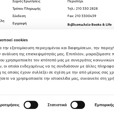
Συχνές Ερωτήσεις
Περιστέρι
Τρόποι Πληρωμής
Tηλ.: 210 330 2828
Σύνδεση
Fax: 210 3300439
ίλη
Εγγραφή
Βιβλιοπωλείο Books & Life
Σόλωνος 93-95, 106 78, Αθήν
μοποιεί cookies
Τηλ.:
210 330 0774
α την εξατομίκευση περιεχομένου και διαφημίσεων, την παροχ
ν ανάλυση της επισκεψιμότητάς μας. Επιπλέον, μοιραζόμαστε 
ου χρησιμοποιείτε τον ιστότοπό μας με συνεργάτες κοινωνικώ
, οι οποίοι ενδεχομένως να τις συνδυάσουν με άλλες πληροφο
 τις οποίες έχουν συλλέξει σε σχέση με την από μέρους σας χ
ίσετε να χρησιμοποιείτε την ιστοσελίδα μας, συναινείτε στη χρ
Created by
Powered by
Copyright © 2026
dioptra.gr
ροτιμήσεις
Στατιστικά
Εμπορική