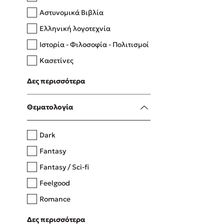
Αστυνομικά Βιβλία
Ελληνική λογοτεχνία
Δανάη Δεληγεώργη
Ιστορία - Φιλοσοφία - Πολιτισμοί
Πάνω, κάτω, μπροστά, πίσω
Κασετίνες
Λευκώματα - Έγχρωμοι οδηγοί
Δες περισσότερα
Μαγειρική
Mel Robbins
Θεματολογία
Η μέθοδος Αφήστε τους
Dark
Fantasy
Fantasy / Sci-fi
Feelgood
Romance
Upmarket
Δες περισσότερα