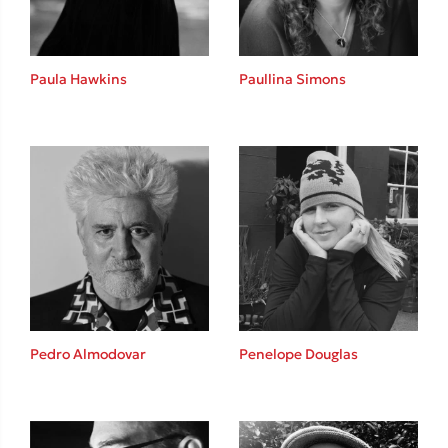
Paula Hawkins
Paullina Simons
Sebastian Fitzek
Playlist
Στέφανος Ξενάκης
Pedro Almodovar
Penelope Douglas
Το λεξικό της ζωής σου