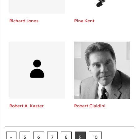
Richard Jones
Rina Kent
Robert A. Kaster
Robert Cialdini
«
5
6
7
8
9
10