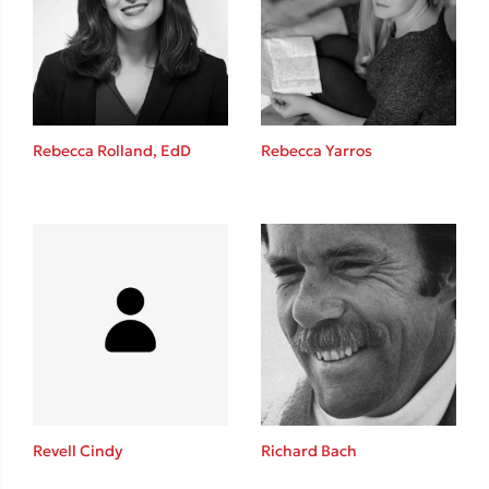
Rebecca Rolland, EdD
Rebecca Yarros
Revell Cindy
Richard Bach