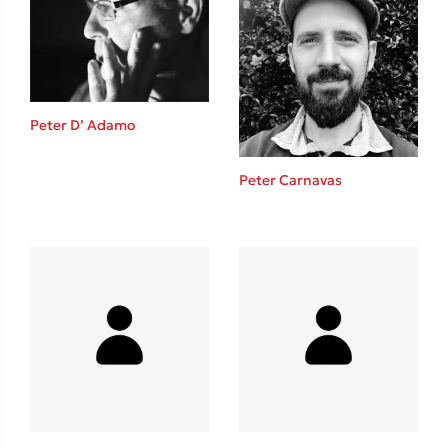
Κώστας Κρομμύδας
Το λιμάνι μου είσαι εσύ
Peter D’ Adamo
Peter Carnavas
Ιωάννης Γλωσσόπουλος
Ένας γίγαντας στο σχολείο
Δανάη Δεληγεώργη
Πάνω, κάτω, μπροστά, πίσω