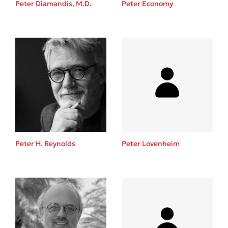
Peter Diamandis, M.D.
Peter Economy
Mel Robbins
Η μέθοδος Αφήστε τους
Peter H. Reynolds
Peter Lovenheim
Δημοφιλείς Συγγραφείς
Φυστίκι ΠουΚυλάει
Παύλος Καστανάς
El Sombrero