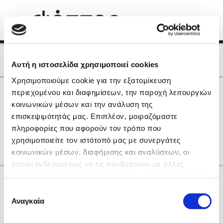
Menu
(0)
Κλείσιμο
Αρχική
|
Οι Συγγραφείς μας
Οι Συγγραφείς μας
Αυτή η ιστοσελίδα χρησιμοποιεί cookies
Χρησιμοποιούμε cookie για την εξατομίκευση
Δημοφιλή Βιβλία
0
Αποτελέσματα
περιεχομένου και διαφημίσεων, την παροχή λειτουργιών
Lidia Branković
κοινωνικών μέσων και την ανάλυση της
D
G
H
L
O
P
R
Β
Θ
Μ
Ο
επισκεψιμότητάς μας. Επιπλέον, μοιραζόμαστε
Το ξενοδοχείο των συναισθημάτων
Σ
Τ
πληροφορίες που αφορούν τον τρόπο που
χρησιμοποιείτε τον ιστότοπό μας με συνεργάτες
κοινωνικών μέσων, διαφήμισης και αναλύσεων, οι
οποίοι ενδεχομένως να τις συνδυάσουν με άλλες
πληροφορίες που τους έχετε παραχωρήσει ή τις οποίες
Κάνε δώρα στους αγαπημένους σου
έχουν συλλέξει σε σχέση με την από μέρους σας χρήση
Επιλογή
Χάρης Πολίτης
των υπηρεσιών τους. Αν συνεχίσετε να χρησιμοποιείτε
Αναγκαία
συγκατάθεσης
την ιστοσελίδα μας, συναινείτε στη χρήση των cookies
Καθρέφτης