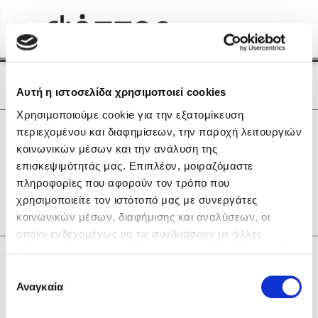
Menu
(0)
Κλείσιμο
Αρχική
|
Οι Συγγραφείς μας
Οι Συγγραφείς μας
Αυτή η ιστοσελίδα χρησιμοποιεί cookies
Χρησιμοποιούμε cookie για την εξατομίκευση
Δημοφιλή Βιβλία
0
Αποτελέσματα
περιεχομένου και διαφημίσεων, την παροχή λειτουργιών
Lidia Branković
κοινωνικών μέσων και την ανάλυση της
D
G
H
L
P
R
U
Γ
Θ
Μ
Ο
επισκεψιμότητάς μας. Επιπλέον, μοιραζόμαστε
Το ξενοδοχείο των συναισθημάτων
Σ
Τ
πληροφορίες που αφορούν τον τρόπο που
χρησιμοποιείτε τον ιστότοπό μας με συνεργάτες
κοινωνικών μέσων, διαφήμισης και αναλύσεων, οι
οποίοι ενδεχομένως να τις συνδυάσουν με άλλες
πληροφορίες που τους έχετε παραχωρήσει ή τις οποίες
Κάνε δώρα στους αγαπημένους σου
έχουν συλλέξει σε σχέση με την από μέρους σας χρήση
Επιλογή
Χάρης Πολίτης
των υπηρεσιών τους. Αν συνεχίσετε να χρησιμοποιείτε
Αναγκαία
συγκατάθεσης
την ιστοσελίδα μας, συναινείτε στη χρήση των cookies
Καθρέφτης