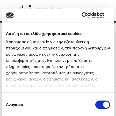
Menu
(0)
Κλείσιμο
Αρχική
|
Οι Συγγραφείς μας
Οι Συγγραφείς μας
Αυτή η ιστοσελίδα χρησιμοποιεί cookies
Χρησιμοποιούμε cookie για την εξατομίκευση
Δημοφιλή Βιβλία
0
Αποτελέσματα
περιεχομένου και διαφημίσεων, την παροχή λειτουργιών
Lidia Branković
κοινωνικών μέσων και την ανάλυση της
D
G
H
L
P
R
U
Θ
Μ
Ξ
Ο
επισκεψιμότητάς μας. Επιπλέον, μοιραζόμαστε
Το ξενοδοχείο των συναισθημάτων
Σ
Τ
πληροφορίες που αφορούν τον τρόπο που
χρησιμοποιείτε τον ιστότοπό μας με συνεργάτες
κοινωνικών μέσων, διαφήμισης και αναλύσεων, οι
οποίοι ενδεχομένως να τις συνδυάσουν με άλλες
πληροφορίες που τους έχετε παραχωρήσει ή τις οποίες
Κάνε δώρα στους αγαπημένους σου
έχουν συλλέξει σε σχέση με την από μέρους σας χρήση
Επιλογή
Χάρης Πολίτης
των υπηρεσιών τους. Αν συνεχίσετε να χρησιμοποιείτε
Αναγκαία
συγκατάθεσης
την ιστοσελίδα μας, συναινείτε στη χρήση των cookies
Καθρέφτης