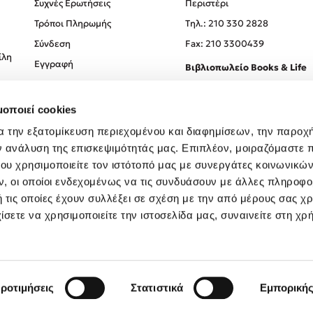
Συχνές Ερωτήσεις
Περιστέρι
Τρόποι Πληρωμής
Tηλ.: 210 330 2828
Σύνδεση
Fax: 210 3300439
ίλη
Εγγραφή
Βιβλιοπωλείο Books & Life
Σόλωνος 93-95, 106 78, Αθήν
μοποιεί cookies
Τηλ.:
210 330 0774
α την εξατομίκευση περιεχομένου και διαφημίσεων, την παροχ
ν ανάλυση της επισκεψιμότητάς μας. Επιπλέον, μοιραζόμαστε 
ου χρησιμοποιείτε τον ιστότοπό μας με συνεργάτες κοινωνικώ
, οι οποίοι ενδεχομένως να τις συνδυάσουν με άλλες πληροφο
 τις οποίες έχουν συλλέξει σε σχέση με την από μέρους σας χ
ίσετε να χρησιμοποιείτε την ιστοσελίδα μας, συναινείτε στη χρ
Created by
Powered by
Copyright © 2026
dioptra.gr
ροτιμήσεις
Στατιστικά
Εμπορική