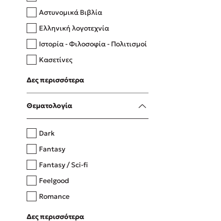
Αστυνομικά Βιβλία
Ελληνική λογοτεχνία
Δανάη Δεληγεώργη
Ιστορία - Φιλοσοφία - Πολιτισμοί
Πάνω, κάτω, μπροστά, πίσω
Κασετίνες
Λευκώματα - Έγχρωμοι οδηγοί
Δες περισσότερα
Μαγειρική
Mel Robbins
Θεματολογία
Η μέθοδος Αφήστε τους
Dark
Fantasy
Fantasy / Sci-fi
Feelgood
Romance
Upmarket
Δες περισσότερα